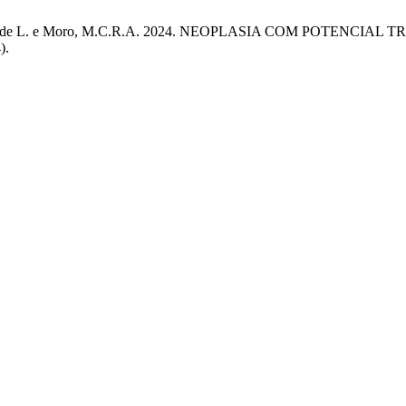
., Lima, I.M. de L. e Moro, M.C.R.A. 2024. NEOPLASIA COM P
).