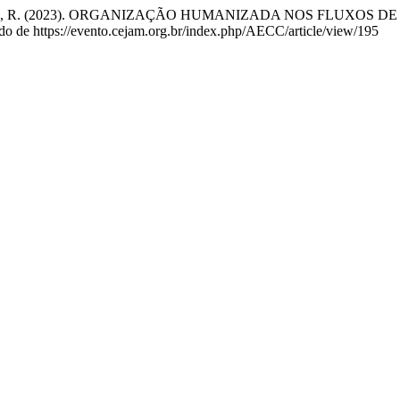
 Gomes Ferreira, R. (2023). ORGANIZAÇÃO HUMANIZADA NOS FL
do de https://evento.cejam.org.br/index.php/AECC/article/view/195