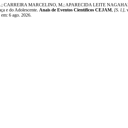
A. C.; CARREIRA MARCELINO, M.; APARECIDA LEITE NAGA
e do Adolescente.
Anais de Eventos Científicos CEJAM
,
[S. l.]
, 
 em: 6 ago. 2026.