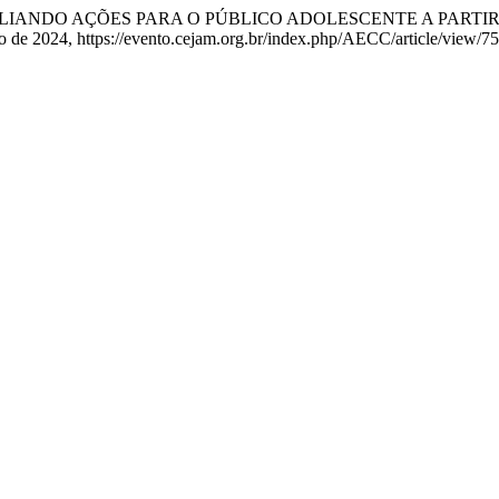
 Coser. “AMPLIANDO AÇÕES PARA O PÚBLICO ADOLESCENTE A PA
lho de 2024, https://evento.cejam.org.br/index.php/AECC/article/view/75