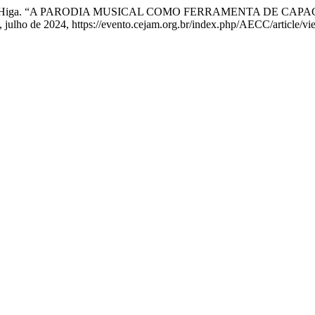
e V. Cristini Higa. “A PARODIA MUSICAL COMO FERRAMENTA DE
1, julho de 2024, https://evento.cejam.org.br/index.php/AECC/article/vi