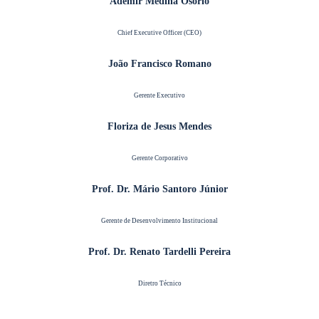
Ademir Medina Osório
Chief Executive Officer (CEO)
João Francisco Romano
Gerente Executivo
Floriza de Jesus Mendes
Gerente Corporativo
Prof. Dr. Mário Santoro Júnior
Gerente de Desenvolvimento Institucional
Prof. Dr. Renato Tardelli Pereira
Diretro Técnico