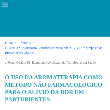
Início
/
Arquivos
/
v. 9 (2023): 9º Simpósio Científico Internacional CEJAM: 2º Simpósio de
Humanização CEJAM
/
e-Pôster|Gestão| E1. Economia e Avaliação de Tecnologias em Saúde
O USO DA AROMATERAPIA COMO
MÉTODO NÃO FARMACOLÓGICO
PARA O ALÍVIO DA DOR EM
PARTURIENTES