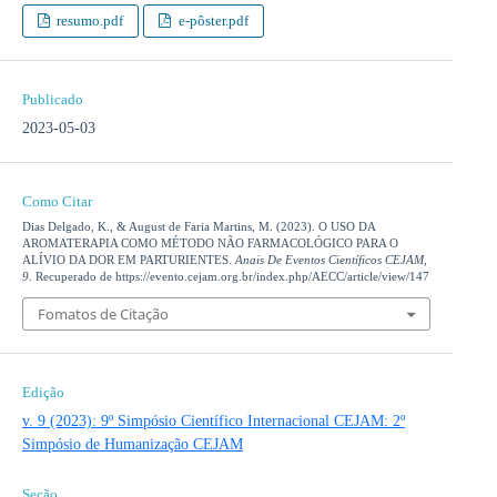
resumo.pdf
e-pôster.pdf
Publicado
2023-05-03
Como Citar
Dias Delgado, K., & August de Faria Martins, M. (2023). O USO DA
AROMATERAPIA COMO MÉTODO NÃO FARMACOLÓGICO PARA O
ALÍVIO DA DOR EM PARTURIENTES.
Anais De Eventos Científicos CEJAM
,
9
. Recuperado de https://evento.cejam.org.br/index.php/AECC/article/view/147
Fomatos de Citação
Edição
v. 9 (2023): 9º Simpósio Científico Internacional CEJAM: 2º
Simpósio de Humanização CEJAM
Seção