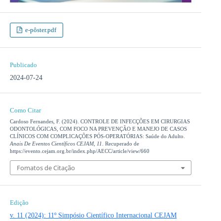
e-pôster.pdf
Publicado
2024-07-24
Como Citar
Cardoso Fernandes, F. (2024). CONTROLE DE INFECÇÕES EM CIRURGIAS
ODONTOLÓGICAS, COM FOCO NA PREVENÇÃO E MANEJO DE CASOS
CLÍNICOS COM COMPLICAÇÕES PÓS-OPERATÓRIAS: Saúde do Adulto.
Anais De Eventos Científicos CEJAM
,
11
. Recuperado de
https://evento.cejam.org.br/index.php/AECC/article/view/660
Fomatos de Citação
Edição
v. 11 (2024): 11º Simpósio Científico Internacional CEJAM