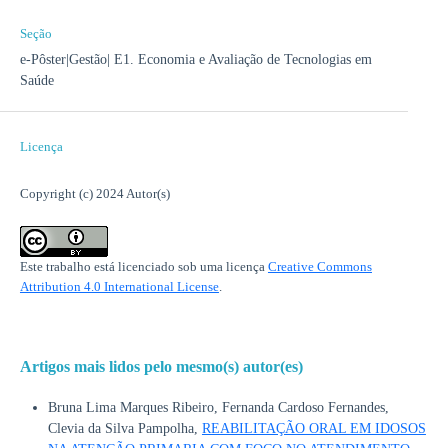
Seção
e-Pôster|Gestão| E1. Economia e Avaliação de Tecnologias em
Saúde
Licença
Copyright (c) 2024 Autor(s)
Este trabalho está licenciado sob uma licença
Creative Commons
Attribution 4.0 International License
.
Artigos mais lidos pelo mesmo(s) autor(es)
Bruna Lima Marques Ribeiro, Fernanda Cardoso Fernandes,
Clevia da Silva Pampolha,
REABILITAÇÃO ORAL EM IDOSOS