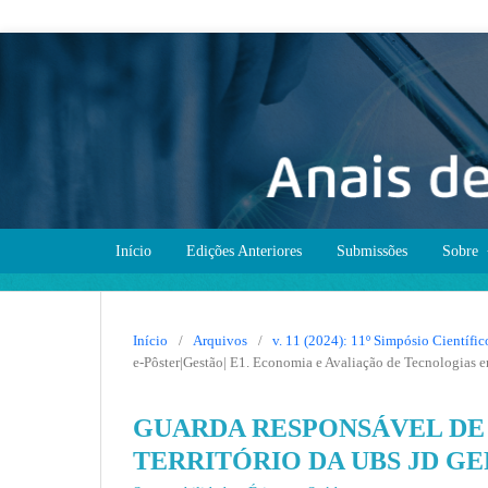
Início
Edições Anteriores
Submissões
Sobre
Início
/
Arquivos
/
v. 11 (2024): 11º Simpósio Científ
e-Pôster|Gestão| E1. Economia e Avaliação de Tecnologias 
GUARDA RESPONSÁVEL DE
TERRITÓRIO DA UBS JD G