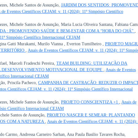
ezes, Michele Santos de Assunção,
JARDIM DOS SENTIDOS: PROMOVEN
 de Eventos Científicos CEJAM: v. 11 (2024): 11º Simpósio Científico
ezes, Michele Santos de Assunção, Maria Lucia Oliveira Santana, Fabiana Cam
DA : PROMOVENDO SAÚDE E BEM-ESTAR COM A “HORA DO CHÁ”
,
 11º Simpósio Científico Internacional CEJAM
gina Gatti Murakami, Murilo Vianna , Everton Tumilheiro ,
PROJETO MAGR
 TERRITÓRIO
,
Anais de Eventos Científicos CEJAM: v. 11 (2024): 11º Simpó
ael, Marceli Fradeschi Pereira,
TEAM BUILDING: UTILIZAÇÃO DA
A DESENVOLVIMENTO MOTIVACIONAL DE EQUIPE
,
Anais de Eventos
ntífico Internacional CEJAM
ção, Priscila Pacheco,
CAMPANHA DE CASTRAÇÃO: REDUZIR O IMPAC
tos Científicos CEJAM: v. 11 (2024): 11º Simpósio Científico Internacional
ezes, Michele Santos de Assunção,
PROJETO CONSCIENTIZA +1
,
Anais de
ósio Científico Internacional CEJAM
ichele Santos de Assunção,
PROJETO NASCER E SEMEAR: PLANTANDO
ÇOS COM A NATUREZA
,
Anais de Eventos Científicos CEJAM: v. 11 (2024):
 do Carmo, Andressa Carneiro Sarhan, Ana Paula Basilio Tavares Rocha,