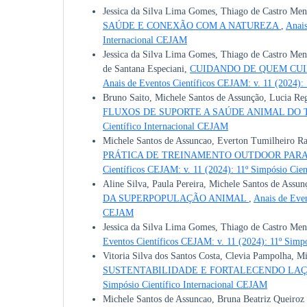
Jessica da Silva Lima Gomes, Thiago de Castro Men
SAÚDE E CONEXÃO COM A NATUREZA
,
Anais
Internacional CEJAM
Jessica da Silva Lima Gomes, Thiago de Castro Men
de Santana Especiani,
CUIDANDO DE QUEM CUI
Anais de Eventos Científicos CEJAM: v. 11 (2024):
Bruno Saito, Michele Santos de Assunção, Lucia Re
FLUXOS DE SUPORTE A SAÚDE ANIMAL DO
Científico Internacional CEJAM
Michele Santos de Assuncao, Everton Tumilheiro Raf
PRÁTICA DE TREINAMENTO OUTDOOR PAR
Científicos CEJAM: v. 11 (2024): 11º Simpósio Cie
Aline Silva, Paula Pereira, Michele Santos de Assun
DA SUPERPOPULAÇÃO ANIMAL
,
Anais de Even
CEJAM
Jessica da Silva Lima Gomes, Thiago de Castro Men
Eventos Científicos CEJAM: v. 11 (2024): 11º Simp
Vitoria Silva dos Santos Costa, Clevia Pampolha, M
SUSTENTABILIDADE E FORTALECENDO LA
Simpósio Científico Internacional CEJAM
Michele Santos de Assuncao, Bruna Beatriz Queiroz