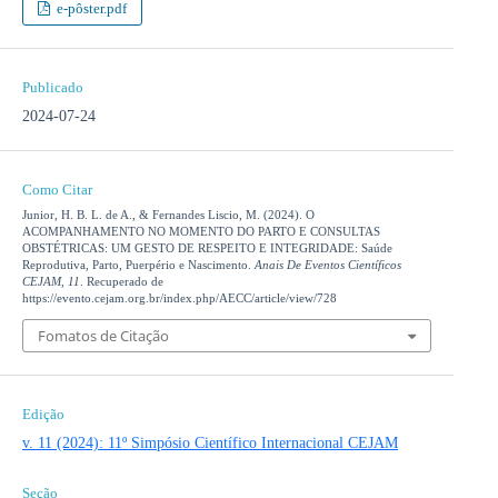
e-pôster.pdf
Publicado
2024-07-24
Como Citar
Junior, H. B. L. de A., & Fernandes Liscio, M. (2024). O
ACOMPANHAMENTO NO MOMENTO DO PARTO E CONSULTAS
OBSTÉTRICAS: UM GESTO DE RESPEITO E INTEGRIDADE: Saúde
Reprodutiva, Parto, Puerpério e Nascimento.
Anais De Eventos Científicos
CEJAM
,
11
. Recuperado de
https://evento.cejam.org.br/index.php/AECC/article/view/728
Fomatos de Citação
Edição
v. 11 (2024): 11º Simpósio Científico Internacional CEJAM
Seção