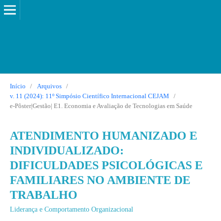
Início
/
Arquivos
/
v. 11 (2024): 11º Simpósio Científico Internacional CEJAM
/
e-Pôster|Gestão| E1. Economia e Avaliação de Tecnologias em Saúde
ATENDIMENTO HUMANIZADO E
INDIVIDUALIZADO:
DIFICULDADES PSICOLÓGICAS E
FAMILIARES NO AMBIENTE DE
TRABALHO
Liderança e Comportamento Organizacional