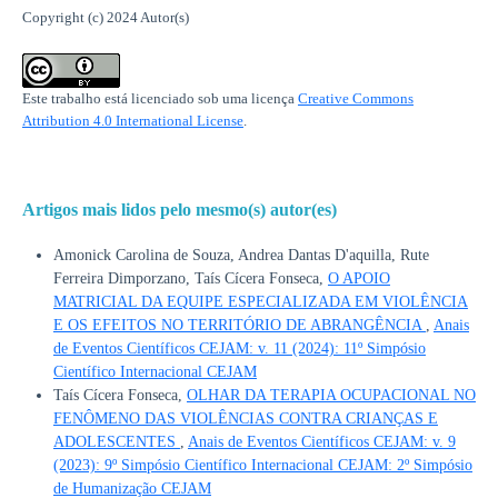
Copyright (c) 2024 Autor(s)
Este trabalho está licenciado sob uma licença
Creative Commons
Attribution 4.0 International License
.
Artigos mais lidos pelo mesmo(s) autor(es)
Amonick Carolina de Souza, Andrea Dantas D'aquilla, Rute
Ferreira Dimporzano, Taís Cícera Fonseca,
O APOIO
MATRICIAL DA EQUIPE ESPECIALIZADA EM VIOLÊNCIA
E OS EFEITOS NO TERRITÓRIO DE ABRANGÊNCIA
,
Anais
de Eventos Científicos CEJAM: v. 11 (2024): 11º Simpósio
Científico Internacional CEJAM
Taís Cícera Fonseca,
OLHAR DA TERAPIA OCUPACIONAL NO
FENÔMENO DAS VIOLÊNCIAS CONTRA CRIANÇAS E
ADOLESCENTES
,
Anais de Eventos Científicos CEJAM: v. 9
(2023): 9º Simpósio Científico Internacional CEJAM: 2º Simpósio
de Humanização CEJAM