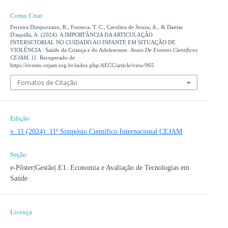
Como Citar
Ferreira Dimporzano, R., Fonseca, T. C., Carolina de Souza, A., & Dantas
D'aquilla, A. (2024). A IMPORTÂNCIA DA ARTICULAÇÃO
INTERSETORIAL NO CUIDADO AO INFANTE EM SITUAÇÃO DE
VIOLÊNCIA : Saúde da Criança e do Adolescente.
Anais De Eventos Científicos
CEJAM
,
11
. Recuperado de
https://evento.cejam.org.br/index.php/AECC/article/view/965
Fomatos de Citação
Edição
v. 11 (2024): 11º Simpósio Científico Internacional CEJAM
Seção
e-Pôster|Gestão| E1. Economia e Avaliação de Tecnologias em
Saúde
Licença