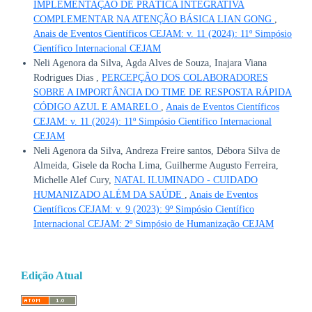
IMPLEMENTAÇÃO DE PRÁTICA INTEGRATIVA
COMPLEMENTAR NA ATENÇÃO BÁSICA LIAN GONG
,
Anais de Eventos Científicos CEJAM: v. 11 (2024): 11º Simpósio
Científico Internacional CEJAM
Neli Agenora da Silva, Agda Alves de Souza, Inajara Viana
Rodrigues Dias ,
PERCEPÇÃO DOS COLABORADORES
SOBRE A IMPORTÂNCIA DO TIME DE RESPOSTA RÁPIDA
CÓDIGO AZUL E AMARELO
,
Anais de Eventos Científicos
CEJAM: v. 11 (2024): 11º Simpósio Científico Internacional
CEJAM
Neli Agenora da Silva, Andreza Freire santos, Débora Silva de
Almeida, Gisele da Rocha Lima, Guilherme Augusto Ferreira,
Michelle Alef Cury,
NATAL ILUMINADO - CUIDADO
HUMANIZADO ALÉM DA SAÚDE
,
Anais de Eventos
Científicos CEJAM: v. 9 (2023): 9º Simpósio Científico
Internacional CEJAM: 2º Simpósio de Humanização CEJAM
Edição Atual