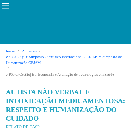
Início
/
Arquivos
/
v. 9 (2023): 9º Simpósio Científico Internacional CEJAM: 2º Simpósio de
Humanização CEJAM
/
e-Pôster|Gestão| E1. Economia e Avaliação de Tecnologias em Saúde
AUTISTA NÃO VERBAL E
INTOXICAÇÃO MEDICAMENTOSA:
RESPEITO E HUMANIZAÇÃO DO
CUIDADO
RELATO DE CASP