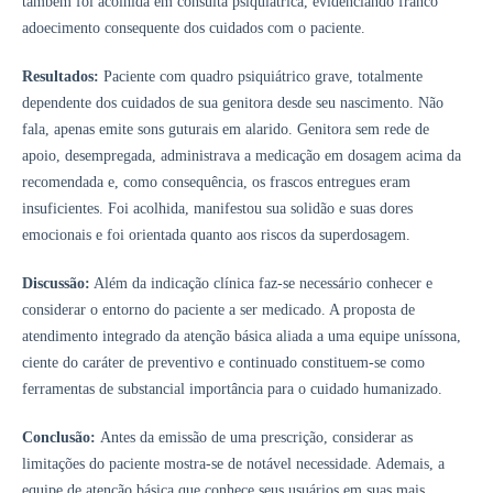
também foi acolhida em consulta psiquiátrica, evidenciando franco
adoecimento consequente dos cuidados com o paciente.
Resultados:
Paciente com quadro psiquiátrico grave, totalmente
dependente dos cuidados de sua genitora desde seu nascimento. Não
fala, apenas emite sons guturais em alarido. Genitora sem rede de
apoio, desempregada, administrava a medicação em dosagem acima da
recomendada e, como consequência, os frascos entregues eram
insuficientes. Foi acolhida, manifestou sua solidão e suas dores
emocionais e foi orientada quanto aos riscos da superdosagem.
Discussão:
Além da indicação clínica faz-se necessário conhecer e
considerar o entorno do paciente a ser medicado. A proposta de
atendimento integrado da atenção básica aliada a uma equipe uníssona,
ciente do caráter de preventivo e continuado constituem-se como
ferramentas de substancial importância para o cuidado humanizado.
Conclusão:
Antes da emissão de uma prescrição, considerar as
limitações do paciente mostra-se de notável necessidade. Ademais, a
equipe de atenção básica que conhece seus usuários em suas mais