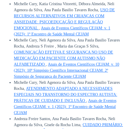
Michelle Cury, Katia Cristina Vitoretti, Débora Almeida, Neli
Agenora da Silva, Ana Paula Basilio Tavares Rocha,
USO DE
RECURSOS ALTERNATIVOS EM CRIANÇAS COM
ANSIEDADE: PSICOEDUCAÇÃO E REGULAÇÃO
EMOCIONAL
,
Anais de Eventos Científicos CEJAM: v. 1
(2023): 1º Encontro de Saúde Mental CEJAM
Michelle Cury, Neli Agenora da Silva, Ana Paula Basilio Tavares
Rocha, Andreza S Freire , Maria das Graças S Silva,
COMUNICAÇÃO EFETIVA E SEGURANÇA NO USO DE
MEDICAÇÃO EM PACIENTE COM AUTISMO NÃO
ALFABETIZADO
,
Anais de Eventos Científicos CEJAM: v. 10
(2023): 10º Simpósio Científico Internacional CEJAM: 2º
Simpósio de Segurança do Paciente CEJAM
Michelle Cury, Neli Agenora da Silva, Ana Paula Basilio Tavares
Rocha,
ATENDIMENTO ADAPTADO A NECESSIDADES
ESPECIAIS NO TRANSTORNO DO ESPECTRO AUTISTA:
PRÁTICAS DE CUIDADO E INCLUSÃO
,
Anais de Eventos
Científicos CEJAM: v. 1 (2023): 1º Encontro de Saúde Mental
CEJAM
Andreza Freire Santos, Ana Paula Basilio Tavares Rocha, Neli
Agenora da Silva, Gisele da Rocha Lima,
CUIDADO PRIMÁRIO: