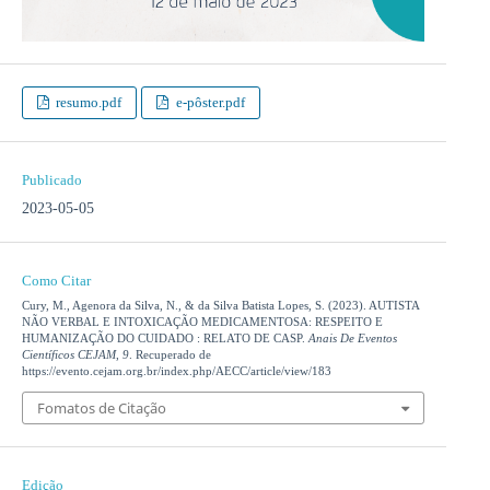
resumo.pdf
e-pôster.pdf
Publicado
2023-05-05
Como Citar
Cury, M., Agenora da Silva, N., & da Silva Batista Lopes, S. (2023). AUTISTA
NÃO VERBAL E INTOXICAÇÃO MEDICAMENTOSA: RESPEITO E
HUMANIZAÇÃO DO CUIDADO : RELATO DE CASP.
Anais De Eventos
Científicos CEJAM
,
9
. Recuperado de
https://evento.cejam.org.br/index.php/AECC/article/view/183
Fomatos de Citação
Edição