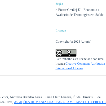
Seção
e-Pôster|Gestão| E1. Economia e
Avaliação de Tecnologias em Saúde
Licença
Copyright (c) 2023 Autor(s)
Este trabalho está licenciado sob uma
licença
Creative Commons Attribution 
International License
.
 Vitor, Andressa Brandão Aires, Elaine Clair Teixeira, Élida Damaris E. de
s da Silva,
AS AÇÕES HUMANIZADAS PARA FAMÍLIAS: LUTO FRENTE