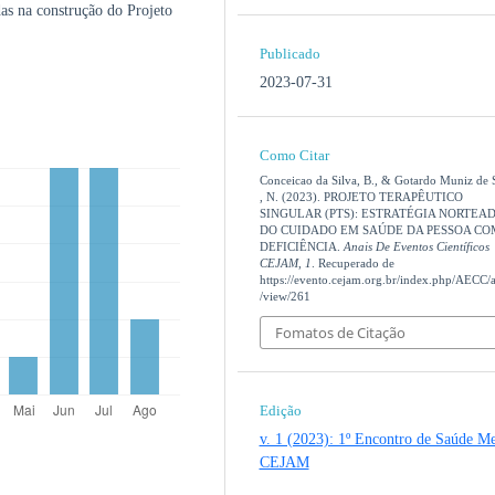
as na construção do Projeto
Publicado
2023-07-31
Como Citar
Conceicao da Silva, B., & Gotardo Muniz de 
, N. (2023). PROJETO TERAPÊUTICO
SINGULAR (PTS): ESTRATÉGIA NORTEA
DO CUIDADO EM SAÚDE DA PESSOA CO
DEFICIÊNCIA.
Anais De Eventos Científicos
CEJAM
,
1
. Recuperado de
https://evento.cejam.org.br/index.php/AECC/ar
/view/261
Fomatos de Citação
Edição
v. 1 (2023): 1º Encontro de Saúde Me
CEJAM