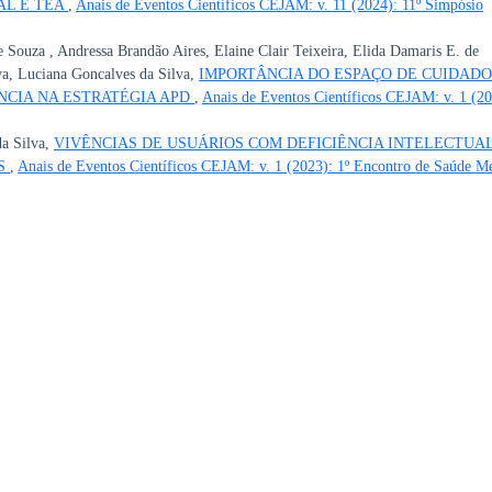
AL E TEA
,
Anais de Eventos Científicos CEJAM: v. 11 (2024): 11º Simpósio
 Souza , Andressa Brandão Aires, Elaine Clair Teixeira, Elida Damaris E. de
va, Luciana Goncalves da Silva,
IMPORTÂNCIA DO ESPAÇO DE CUIDADO
NCIA NA ESTRATÉGIA APD
,
Anais de Eventos Científicos CEJAM: v. 1 (20
da Silva,
VIVÊNCIAS DE USUÁRIOS COM DEFICIÊNCIA INTELECTUA
OS
,
Anais de Eventos Científicos CEJAM: v. 1 (2023): 1º Encontro de Saúde Me