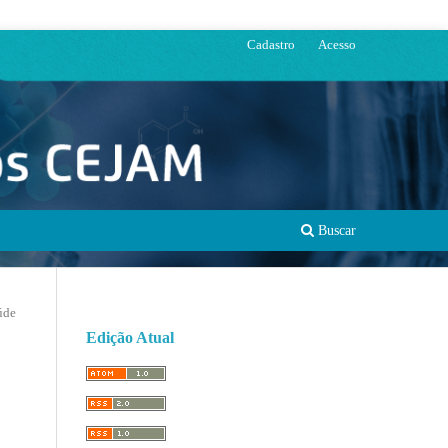
Cadastro
Acesso
Buscar
úde
Edição Atual