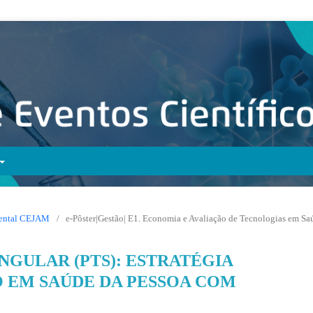
 Mental CEJAM
/
e-Pôster|Gestão| E1. Economia e Avaliação de Tecnologias em Sa
NGULAR (PTS): ESTRATÉGIA
 EM SAÚDE DA PESSOA COM