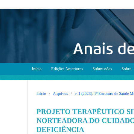
Início
Edições Anteriores
Submissões
Sobre
Início
/
Arquivos
/
v. 1 (2023): 1º Encontro de Saúde
PROJETO TERAPÊUTICO SI
NORTEADORA DO CUIDADO
DEFICIÊNCIA