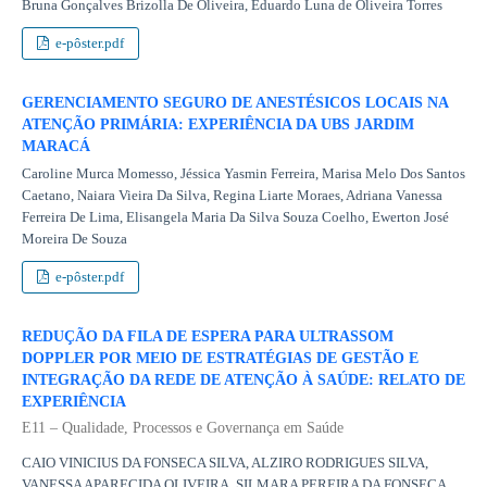
Bruna Gonçalves Brizolla De Oliveira, Eduardo Luna de Oliveira Torres
e-pôster.pdf
GERENCIAMENTO SEGURO DE ANESTÉSICOS LOCAIS NA
ATENÇÃO PRIMÁRIA: EXPERIÊNCIA DA UBS JARDIM
MARACÁ
Caroline Murca Momesso, Jéssica Yasmin Ferreira, Marisa Melo Dos Santos
Caetano, Naiara Vieira Da Silva, Regina Liarte Moraes, Adriana Vanessa
Ferreira De Lima, Elisangela Maria Da Silva Souza Coelho, Ewerton José
Moreira De Souza
e-pôster.pdf
REDUÇÃO DA FILA DE ESPERA PARA ULTRASSOM
DOPPLER POR MEIO DE ESTRATÉGIAS DE GESTÃO E
INTEGRAÇÃO DA REDE DE ATENÇÃO À SAÚDE: RELATO DE
EXPERIÊNCIA
E11 – Qualidade, Processos e Governança em Saúde
CAIO VINICIUS DA FONSECA SILVA, ALZIRO RODRIGUES SILVA,
VANESSA APARECIDA OLIVEIRA, SILMARA PEREIRA DA FONSECA,