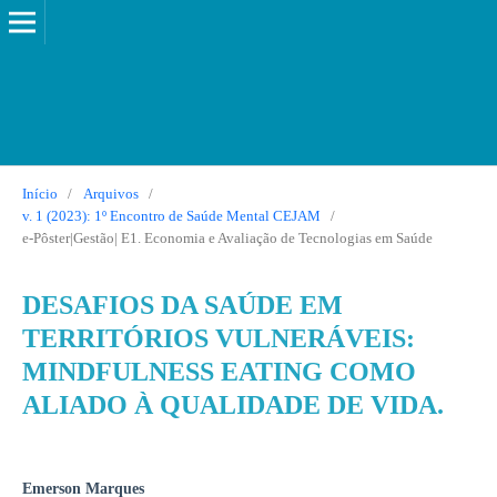
Início
/
Arquivos
/
v. 1 (2023): 1º Encontro de Saúde Mental CEJAM
/
e-Pôster|Gestão| E1. Economia e Avaliação de Tecnologias em Saúde
DESAFIOS DA SAÚDE EM
TERRITÓRIOS VULNERÁVEIS:
MINDFULNESS EATING COMO
ALIADO À QUALIDADE DE VIDA.
Emerson Marques