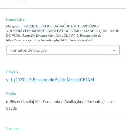
Como Citar
Marques, E. (2023). DESAFIOS DA SAÚDE EM TERRITÓRIOS
VULNERÁVEIS: MINDFULNESS EATING COMO ALIADO À QUALIDADE
DE VIDA.
Anais De Eventos Científicos CEJAM
,
1
. Recuperado de
https://evento.cejam.org.br/index.php/AECC/article/view/272
Fomatos de Citação
Edição
v. 1 (2023): 1º Encontro de Saúde Mental CEJAM
Seção
e-Pôster|Gestão| E1. Economia e Avaliação de Tecnologias em
Saúde
Licença