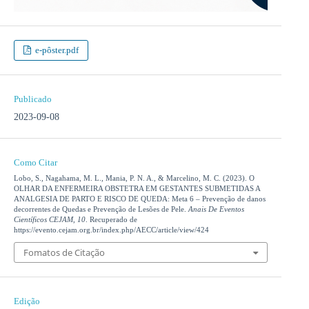
e-pôster.pdf
Publicado
2023-09-08
Como Citar
Lobo, S., Nagahama, M. L., Mania, P. N. A., & Marcelino, M. C. (2023). O
OLHAR DA ENFERMEIRA OBSTETRA EM GESTANTES SUBMETIDAS A
ANALGESIA DE PARTO E RISCO DE QUEDA: Meta 6 – Prevenção de danos
decorrentes de Quedas e Prevenção de Lesões de Pele.
Anais De Eventos
Científicos CEJAM
,
10
. Recuperado de
https://evento.cejam.org.br/index.php/AECC/article/view/424
Fomatos de Citação
Edição