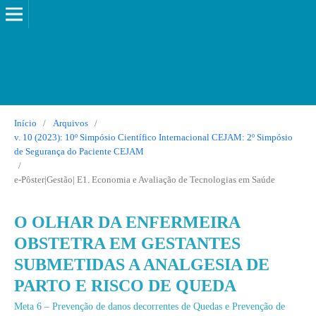
Início
/
Arquivos
/
v. 10 (2023): 10º Simpósio Científico Internacional CEJAM: 2º Simpósio
de Segurança do Paciente CEJAM
/
e-Pôster|Gestão| E1. Economia e Avaliação de Tecnologias em Saúde
O OLHAR DA ENFERMEIRA
OBSTETRA EM GESTANTES
SUBMETIDAS A ANALGESIA DE
PARTO E RISCO DE QUEDA
Meta 6 – Prevenção de danos decorrentes de Quedas e Prevenção de