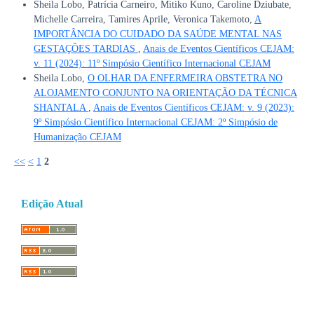
Sheila Lobo, Patrícia Carneiro, Mitiko Kuno, Caroline Dziubate,
Michelle Carreira, Tamires Aprile, Veronica Takemoto,
A
IMPORTÂNCIA DO CUIDADO DA SAÚDE MENTAL NAS
GESTAÇÕES TARDIAS
,
Anais de Eventos Científicos CEJAM:
v. 11 (2024): 11º Simpósio Científico Internacional CEJAM
Sheila Lobo,
O OLHAR DA ENFERMEIRA OBSTETRA NO
ALOJAMENTO CONJUNTO NA ORIENTAÇÃO DA TÉCNICA
SHANTALA
,
Anais de Eventos Científicos CEJAM: v. 9 (2023):
9º Simpósio Científico Internacional CEJAM: 2º Simpósio de
Humanização CEJAM
<<
<
1
2
Edição Atual