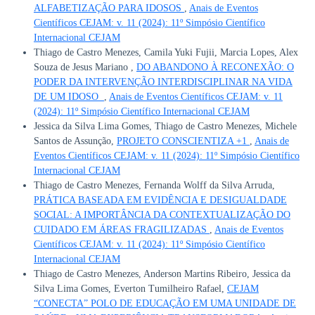
ALFABETIZAÇÃO PARA IDOSOS
,
Anais de Eventos
Científicos CEJAM: v. 11 (2024): 11º Simpósio Científico
Internacional CEJAM
Thiago de Castro Menezes, Camila Yuki Fujii, Marcia Lopes, Alex
Souza de Jesus Mariano ,
DO ABANDONO À RECONEXÃO: O
PODER DA INTERVENÇÃO INTERDISCIPLINAR NA VIDA
DE UM IDOSO
,
Anais de Eventos Científicos CEJAM: v. 11
(2024): 11º Simpósio Científico Internacional CEJAM
Jessica da Silva Lima Gomes, Thiago de Castro Menezes, Michele
Santos de Assunção,
PROJETO CONSCIENTIZA +1
,
Anais de
Eventos Científicos CEJAM: v. 11 (2024): 11º Simpósio Científico
Internacional CEJAM
Thiago de Castro Menezes, Fernanda Wolff da Silva Arruda,
PRÁTICA BASEADA EM EVIDÊNCIA E DESIGUALDADE
SOCIAL: A IMPORTÂNCIA DA CONTEXTUALIZAÇÃO DO
CUIDADO EM ÁREAS FRAGILIZADAS
,
Anais de Eventos
Científicos CEJAM: v. 11 (2024): 11º Simpósio Científico
Internacional CEJAM
Thiago de Castro Menezes, Anderson Martins Ribeiro, Jessica da
Silva Lima Gomes, Everton Tumilheiro Rafael,
CEJAM
“CONECTA” POLO DE EDUCAÇÃO EM UMA UNIDADE DE