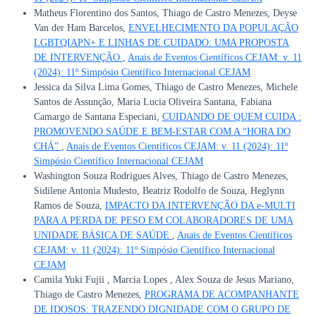
Matheus Florentino dos Santos, Thiago de Castro Menezes, Deyse
Van der Ham Barcelos,
ENVELHECIMENTO DA POPULAÇÃO
LGBTQIAPN+ E LINHAS DE CUIDADO: UMA PROPOSTA
DE INTERVENÇÃO
,
Anais de Eventos Científicos CEJAM: v. 11
(2024): 11º Simpósio Científico Internacional CEJAM
Jessica da Silva Lima Gomes, Thiago de Castro Menezes, Michele
Santos de Assunção, Maria Lucia Oliveira Santana, Fabiana
Camargo de Santana Especiani,
CUIDANDO DE QUEM CUIDA :
PROMOVENDO SAÚDE E BEM-ESTAR COM A “HORA DO
CHÁ”
,
Anais de Eventos Científicos CEJAM: v. 11 (2024): 11º
Simpósio Científico Internacional CEJAM
Washington Souza Rodrigues Alves, Thiago de Castro Menezes,
Sidilene Antonia Mudesto, Beatriz Rodolfo de Souza, Heglynn
Ramos de Souza,
IMPACTO DA INTERVENÇÃO DA e-MULTI
PARA A PERDA DE PESO EM COLABORADORES DE UMA
UNIDADE BÁSICA DE SAÚDE
,
Anais de Eventos Científicos
CEJAM: v. 11 (2024): 11º Simpósio Científico Internacional
CEJAM
Camila Yuki Fujii , Marcia Lopes , Alex Souza de Jesus Mariano,
Thiago de Castro Menezes,
PROGRAMA DE ACOMPANHANTE
DE IDOSOS: TRAZENDO DIGNIDADE COM O GRUPO DE