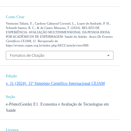
Como Citar
Venturini Talizin, E., Cardoso Caltayud Coronel, L., Lopes de Andrade, P. H.,
Schmidt Santos, R. C., & de Castro Menezes, T. (2024). RELATO DE
EXPERIÊNCIA: AVALIAÇÃO MULTIDIMENSIONAL DA PESSOA IDOSA
POR ACADÊMICOS DE ENFERMAGEM: Saúde do Adulto.
Anais De Eventos
Científicos CEJAM
,
11
. Recuperado de
https://evento.cejam.org.br/index.php/AECC/article/view/686
Fomatos de Citação
Edição
v. 11 (2024): 11º Simpósio Científico Internacional CEJAM
Seção
e-Pôster|Gestão| E1. Economia e Avaliação de Tecnologias em
Saúde
Licença