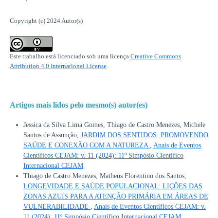
Copyright (c) 2024 Autor(s)
Este trabalho está licenciado sob uma licença
Creative Commons
Attribution 4.0 International License
.
Artigos mais lidos pelo mesmo(s) autor(es)
Jessica da Silva Lima Gomes, Thiago de Castro Menezes, Michele
Santos de Assunção,
JARDIM DOS SENTIDOS: PROMOVENDO
SAÚDE E CONEXÃO COM A NATUREZA
,
Anais de Eventos
Científicos CEJAM: v. 11 (2024): 11º Simpósio Científico
Internacional CEJAM
Thiago de Castro Menezes, Matheus Florentino dos Santos,
LONGEVIDADE E SAÚDE POPULACIONAL: LIÇÕES DAS
ZONAS AZUIS PARA A ATENÇÃO PRIMÁRIA EM ÁREAS DE
VULNERABILIDADE
,
Anais de Eventos Científicos CEJAM: v.
11 (2024): 11º Simpósio Científico Internacional CEJAM