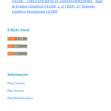
SAÚDE - UMA EXPERIÊNCIA TRANSFORMADORA
,
Anais
de Eventos Científicos CEJAM: v. 11 (2024): 11º Simpósio
Científico Internacional CEJAM
Edição Atual
Informações
Para Leitores
Para Autores
Para Bibliotecários