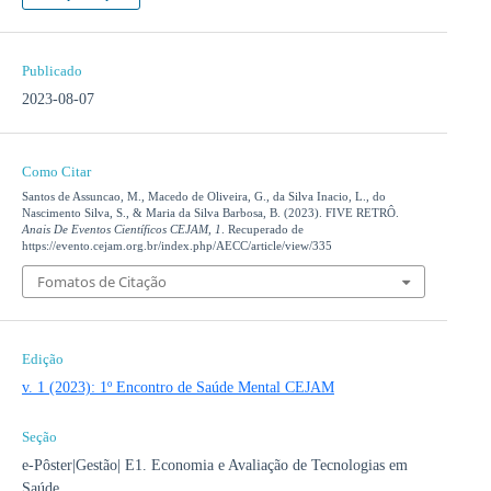
Publicado
2023-08-07
Como Citar
Santos de Assuncao, M., Macedo de Oliveira, G., da Silva Inacio, L., do
Nascimento Silva, S., & Maria da Silva Barbosa, B. (2023). FIVE RETRÔ.
Anais De Eventos Científicos CEJAM
,
1
. Recuperado de
https://evento.cejam.org.br/index.php/AECC/article/view/335
Fomatos de Citação
Edição
v. 1 (2023): 1º Encontro de Saúde Mental CEJAM
Seção
e-Pôster|Gestão| E1. Economia e Avaliação de Tecnologias em
Saúde