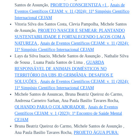
Santos de Assunção,
PROJETO CONSCIENTIZA +1
,
Anais de
Eventos Científicos CEJAM: v. 11 (2024): 11º Simpósio Científico
Internacional CEJAM
Vitoria Silva dos Santos Costa, Clevia Pampolha, Michele Santos
de Assunção,
PROJETO NASCER E SEMEAR: PLANTANDO
SUSTENTABILIDADE E FORTALECENDO LAÇOS COM A
NATUREZA
,
Anais de Eventos Científicos CEJAM: v. 11 (2024):
11º Simpósio Científico Internacional CEJAM
Lays da Silva Inacio, Michele Santos de Assunção , Nathalie Silva
de Sousa , Luana Paula Santos de Lima ,
GUARDA
RESPONSÁVEL DE ANIMAIS DOMÉSTICOS NO
TERRITÓRIO DA UBS JD GERMÂNIA: DESAFIOS E
SOLUÇÕES
,
Anais de Eventos Científicos CEJAM: v. 11 (2024):
11º Simpósio Científico Internacional CEJAM
Michele Santos de Assuncao, Bruna Beatriz Queiroz do Carmo,
Andressa Carneiro Sarhan, Ana Paula Basilio Tavares Rocha,
OLHANDO PARA O COLABORADOR
,
Anais de Eventos
Científicos CEJAM: v. 1 (2023): 1º Encontro de Saúde Mental
CEJAM
Bruna Beatriz Queiroz do Carmo, Michele Santos de Assunção ,
Ana Paula Basilio Tavares Rocha,
PROJETO ÁGUA PURA: