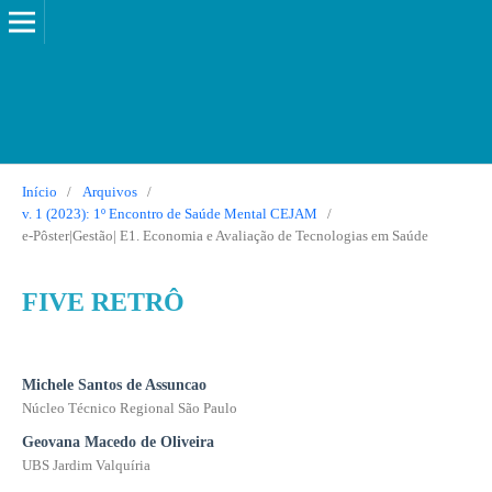
Início
/
Arquivos
/
v. 1 (2023): 1º Encontro de Saúde Mental CEJAM
/
e-Pôster|Gestão| E1. Economia e Avaliação de Tecnologias em Saúde
FIVE RETRÔ
Michele Santos de Assuncao
Núcleo Técnico Regional São Paulo
Geovana Macedo de Oliveira
UBS Jardim Valquíria