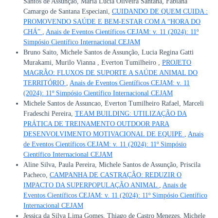
Santos de Assunção, Maria Lucia Oliveira Santana, Fabiana
Camargo de Santana Especiani,
CUIDANDO DE QUEM CUIDA :
PROMOVENDO SAÚDE E BEM-ESTAR COM A “HORA DO
CHÁ”
,
Anais de Eventos Científicos CEJAM: v. 11 (2024): 11º
Simpósio Científico Internacional CEJAM
Bruno Saito, Michele Santos de Assunção, Lucia Regina Gatti
Murakami, Murilo Vianna , Everton Tumilheiro ,
PROJETO
MAGRÃO: FLUXOS DE SUPORTE A SAÚDE ANIMAL DO
TERRITÓRIO
,
Anais de Eventos Científicos CEJAM: v. 11
(2024): 11º Simpósio Científico Internacional CEJAM
Michele Santos de Assuncao, Everton Tumilheiro Rafael, Marceli
Fradeschi Pereira,
TEAM BUILDING: UTILIZAÇÃO DA
PRÁTICA DE TREINAMENTO OUTDOOR PARA
DESENVOLVIMENTO MOTIVACIONAL DE EQUIPE
,
Anais
de Eventos Científicos CEJAM: v. 11 (2024): 11º Simpósio
Científico Internacional CEJAM
Aline Silva, Paula Pereira, Michele Santos de Assunção, Priscila
Pacheco,
CAMPANHA DE CASTRAÇÃO: REDUZIR O
IMPACTO DA SUPERPOPULAÇÃO ANIMAL
,
Anais de
Eventos Científicos CEJAM: v. 11 (2024): 11º Simpósio Científico
Internacional CEJAM
Jessica da Silva Lima Gomes, Thiago de Castro Menezes, Michele