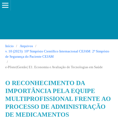
Início
/
Arquivos
/
v. 10 (2023): 10º Simpósio Científico Internacional CEJAM: 2º Simpósio
de Segurança do Paciente CEJAM
/
e-Pôster|Gestão| E1. Economia e Avaliação de Tecnologias em Saúde
O RECONHECIMENTO DA
IMPORTÂNCIA PELA EQUIPE
MULTIPROFISSIONAL FRENTE AO
PROCESSO DE ADMINISTRAÇÃO
DE MEDICAMENTOS