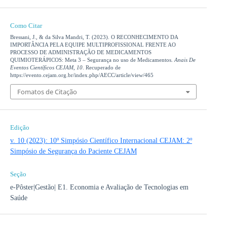
Como Citar
Bressani, J., & da Silva Mandri, T. (2023). O RECONHECIMENTO DA
IMPORTÂNCIA PELA EQUIPE MULTIPROFISSIONAL FRENTE AO
PROCESSO DE ADMINISTRAÇÃO DE MEDICAMENTOS
QUIMIOTERÁPICOS: Meta 3 – Segurança no uso de Medicamentos.
Anais De
Eventos Científicos CEJAM
,
10
. Recuperado de
https://evento.cejam.org.br/index.php/AECC/article/view/465
Fomatos de Citação
Edição
v. 10 (2023): 10º Simpósio Científico Internacional CEJAM: 2º
Simpósio de Segurança do Paciente CEJAM
Seção
e-Pôster|Gestão| E1. Economia e Avaliação de Tecnologias em
Saúde