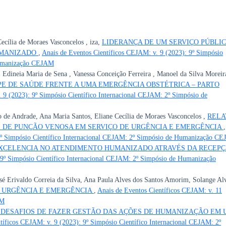
ecília de Moraes Vasconcelos , iza,
LIDERANÇA DE UM SERVIÇO PÚBLIC
UMANIZADO
,
Anais de Eventos Científicos CEJAM: v. 9 (2023): 9º Simpósio
Humanização CEJAM
, Edineia Maria de Sena , Vanessa Conceição Ferreira , Manoel da Silva Moreir
PE DE SAÚDE FRENTE A UMA EMERGÊNCIA OBSTÉTRICA – PARTO
 9 (2023): 9º Simpósio Científico Internacional CEJAM: 2º Simpósio de
o de Andrade, Ana Maria Santos, Eliane Cecília de Moraes Vasconcelos ,
RELA
E DE PUNÇÃO VENOSA EM SERVIÇO DE URGÊNCIA E EMERGÊNCIA
,
 9º Simpósio Científico Internacional CEJAM: 2º Simpósio de Humanização C
XCELENCIA NO ATENDIMENTO HUMANIZADO ATRAVÉS DA RECEP
 9º Simpósio Científico Internacional CEJAM: 2º Simpósio de Humanização
sé Erivaldo Correia da Silva, Ana Paula Alves dos Santos Amorim, Solange Al
E URGÊNCIA E EMERGÊNCIA
,
Anais de Eventos Científicos CEJAM: v. 11
AM
 DESAFIOS DE FAZER GESTÃO DAS AÇÕES DE HUMANIZAÇÃO EM 
tíficos CEJAM: v. 9 (2023): 9º Simpósio Científico Internacional CEJAM: 2º