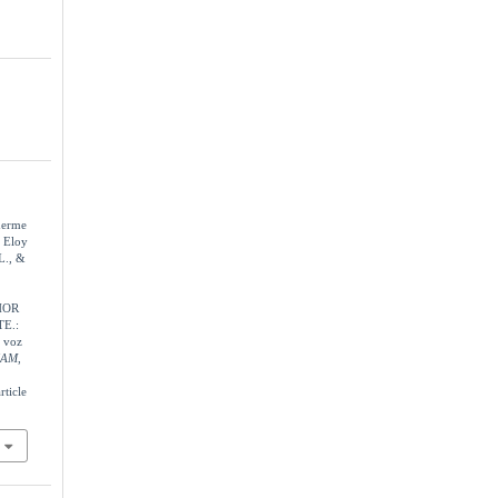
herme
, Eloy
L., &
HOR
E.:
 voz
EJAM
,
ticle