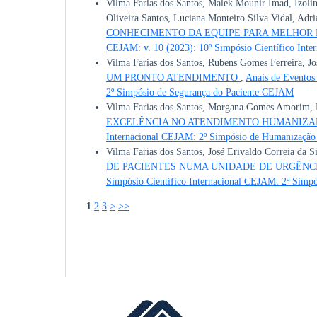
Vilma Farias dos Santos, Malek Mounir Imad, Izoli
Oliveira Santos, Luciana Monteiro Silva Vidal, Adr
CONHECIMENTO DA EQUIPE PARA MELHOR 
CEJAM: v. 10 (2023): 10º Simpósio Científico Int
Vilma Farias dos Santos, Rubens Gomes Ferreira, Jo
UM PRONTO ATENDIMENTO
,
Anais de Eventos
2º Simpósio de Segurança do Paciente CEJAM
Vilma Farias dos Santos, Morgana Gomes Amorim, Ma
EXCELÊNCIA NO ATENDIMENTO HUMANIZ
Internacional CEJAM: 2º Simpósio de Humanizaç
Vilma Farias dos Santos, José Erivaldo Correia da 
DE PACIENTES NUMA UNIDADE DE URGÊNC
Simpósio Científico Internacional CEJAM: 2º Sim
1
2
3
>
>>