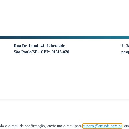
Rua Dr. Lund, 41, Liberdade
11 3
São Paulo/SP - CEP: 01513-020
pesq
bido o e-mail de confirmação, envie um e-mail para
suporte@antsoft.com.br
, qu