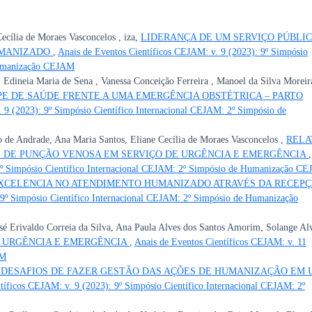
ecília de Moraes Vasconcelos , iza,
LIDERANÇA DE UM SERVIÇO PÚBLIC
UMANIZADO
,
Anais de Eventos Científicos CEJAM: v. 9 (2023): 9º Simpósio
Humanização CEJAM
, Edineia Maria de Sena , Vanessa Conceição Ferreira , Manoel da Silva Moreir
PE DE SAÚDE FRENTE A UMA EMERGÊNCIA OBSTÉTRICA – PARTO
 9 (2023): 9º Simpósio Científico Internacional CEJAM: 2º Simpósio de
o de Andrade, Ana Maria Santos, Eliane Cecília de Moraes Vasconcelos ,
RELA
E DE PUNÇÃO VENOSA EM SERVIÇO DE URGÊNCIA E EMERGÊNCIA
,
 9º Simpósio Científico Internacional CEJAM: 2º Simpósio de Humanização C
XCELENCIA NO ATENDIMENTO HUMANIZADO ATRAVÉS DA RECEP
 9º Simpósio Científico Internacional CEJAM: 2º Simpósio de Humanização
sé Erivaldo Correia da Silva, Ana Paula Alves dos Santos Amorim, Solange Al
E URGÊNCIA E EMERGÊNCIA
,
Anais de Eventos Científicos CEJAM: v. 11
AM
 DESAFIOS DE FAZER GESTÃO DAS AÇÕES DE HUMANIZAÇÃO EM 
tíficos CEJAM: v. 9 (2023): 9º Simpósio Científico Internacional CEJAM: 2º