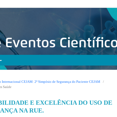
ico Internacional CEJAM: 2º Simpósio de Segurança do Paciente CEJAM
/
em Saúde
BILIDADE E EXCELÊNCIA DO USO DE
ANÇA NA RUE.