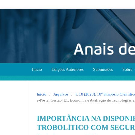
Início
Edições Anteriores
Submissões
Sobre
Início
/
Arquivos
/
v. 10 (2023): 10º Simpósio Científ
e-Pôster|Gestão| E1. Economia e Avaliação de Tecnologias 
IMPORTÂNCIA NA DISPONI
TROBOLÍTICO COM SEGUR