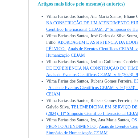
Artigos mais lidos pelo mesmo(s) autor(es)
Vilma Farias dos Santos, Ana Maria Santos, Eliane C
NA CONSTRUÇÃO DE UM ATENDIMENTO H
Científico Internacional CEJAM: 2º Simpósio de 
Vilma Farias dos Santos, José Carlos da Silva Souza
Filho,
ABORDAGEM E ASSISTÊNCIA DA EQUI
PÉLVICO
,
Anais de Eventos Científicos CEJAM: v.
Humanização CEJAM
Vilma Farias dos Santos, Izolina Guilherme Cordeir
DE EXPERIÊNCIA NA CONSTRUÇÃO DO TIM
Anais de Eventos Científicos CEJAM: v. 9 (2023):
Vilma Farias dos Santos, Rubens Gomes Ferreira,
E
,
Anais de Eventos Científicos CEJAM: v. 9 (2023):
CEJAM
Vilma Farias dos Santos, Rubens Gomes Ferreira, Jo
Galvão Silva,
TELEMEDICINA EM SERVIÇO D
(2024): 11º Simpósio Científico Internacional CEJ
Vilma Farias dos Santos, Iza, Ana Maria Santos,
OS
PRONTO ATENDIMENTO
,
Anais de Eventos Cien
Simpósio de Humanização CEJAM