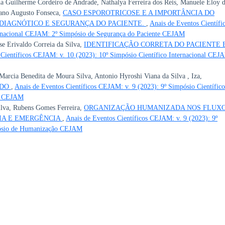
na Guilherme Cordeiro de Andrade, Nathalya Ferreira dos Reis, Manuele Eloy 
iano Augusto Fonseca,
CASO ESPOROTRICOSE E A IMPORTÂNCIA DO
DIAGNÓTICO E SEGURANÇA DO PACIENTE.
,
Anais de Eventos Científi
ernacional CEJAM: 2º Simpósio de Segurança do Paciente CEJAM
se Erivaldo Correia da Silva,
IDENTIFICAÇÃO CORRETA DO PACIENTE 
 Científicos CEJAM: v. 10 (2023): 10º Simpósio Científico Internacional CEJ
rcia Benedita de Moura Silva, Antonio Hyroshi Viana da Silva , Iza,
ADO
,
Anais de Eventos Científicos CEJAM: v. 9 (2023): 9º Simpósio Científico
ão CEJAM
Silva, Rubens Gomes Ferreira,
ORGANIZAÇÃO HUMANIZADA NOS FLUX
IA E EMERGÊNCIA
,
Anais de Eventos Científicos CEJAM: v. 9 (2023): 9º
pósio de Humanização CEJAM