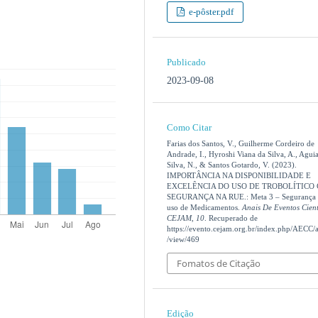
e-pôster.pdf
Publicado
2023-09-08
Como Citar
Farias dos Santos, V., Guilherme Cordeiro de
Andrade, I., Hyroshi Viana da Silva, A., Aguia
Silva, N., & Santos Gotardo, V. (2023).
IMPORTÂNCIA NA DISPONIBILIDADE E
EXCELÊNCIA DO USO DE TROBOLÍTICO
SEGURANÇA NA RUE.: Meta 3 – Segurança
uso de Medicamentos.
Anais De Eventos Cient
CEJAM
,
10
. Recuperado de
https://evento.cejam.org.br/index.php/AECC/ar
/view/469
Fomatos de Citação
Edição