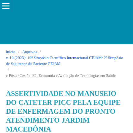
Início
/
Arquivos
/
v. 10 (2023): 10º Simpósio Científico Internacional CEJAM: 2º Simpósio
de Segurança do Paciente CEJAM
/
e-Pôster|Gestão| E1. Economia e Avaliação de Tecnologias em Saúde
ASSERTIVIDADE NO MANUSEIO
DO CATETER PICC PELA EQUIPE
DE ENFERMAGEM DO PRONTO
ATENDIMENTO JARDIM
MACEDÔNIA