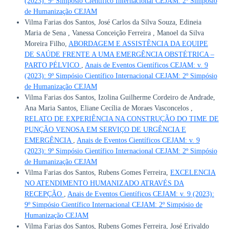
(2023): 9º Simpósio Científico Internacional CEJAM: 2º Simpósio
de Humanização CEJAM
Vilma Farias dos Santos, José Carlos da Silva Souza, Edineia
Maria de Sena , Vanessa Conceição Ferreira , Manoel da Silva
Moreira Filho,
ABORDAGEM E ASSISTÊNCIA DA EQUIPE
DE SAÚDE FRENTE A UMA EMERGÊNCIA OBSTÉTRICA –
PARTO PÉLVICO
,
Anais de Eventos Científicos CEJAM: v. 9
(2023): 9º Simpósio Científico Internacional CEJAM: 2º Simpósio
de Humanização CEJAM
Vilma Farias dos Santos, Izolina Guilherme Cordeiro de Andrade,
Ana Maria Santos, Eliane Cecília de Moraes Vasconcelos ,
RELATO DE EXPERIÊNCIA NA CONSTRUÇÃO DO TIME DE
PUNÇÃO VENOSA EM SERVIÇO DE URGÊNCIA E
EMERGÊNCIA
,
Anais de Eventos Científicos CEJAM: v. 9
(2023): 9º Simpósio Científico Internacional CEJAM: 2º Simpósio
de Humanização CEJAM
Vilma Farias dos Santos, Rubens Gomes Ferreira,
EXCELENCIA
NO ATENDIMENTO HUMANIZADO ATRAVÉS DA
RECEPÇÃO
,
Anais de Eventos Científicos CEJAM: v. 9 (2023):
9º Simpósio Científico Internacional CEJAM: 2º Simpósio de
Humanização CEJAM
Vilma Farias dos Santos, Rubens Gomes Ferreira, José Erivaldo