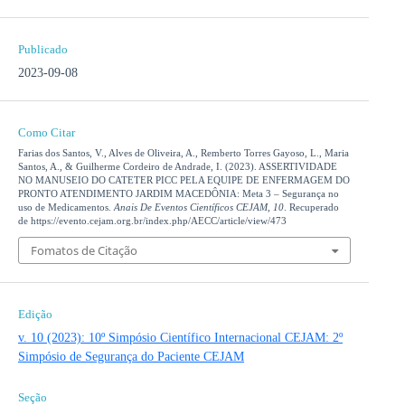
Publicado
2023-09-08
Como Citar
Farias dos Santos, V., Alves de Oliveira, A., Remberto Torres Gayoso, L., Maria
Santos, A., & Guilherme Cordeiro de Andrade, I. (2023). ASSERTIVIDADE
NO MANUSEIO DO CATETER PICC PELA EQUIPE DE ENFERMAGEM DO
PRONTO ATENDIMENTO JARDIM MACEDÔNIA: Meta 3 – Segurança no
uso de Medicamentos.
Anais De Eventos Científicos CEJAM
,
10
. Recuperado
de https://evento.cejam.org.br/index.php/AECC/article/view/473
Fomatos de Citação
Edição
v. 10 (2023): 10º Simpósio Científico Internacional CEJAM: 2º
Simpósio de Segurança do Paciente CEJAM
Seção