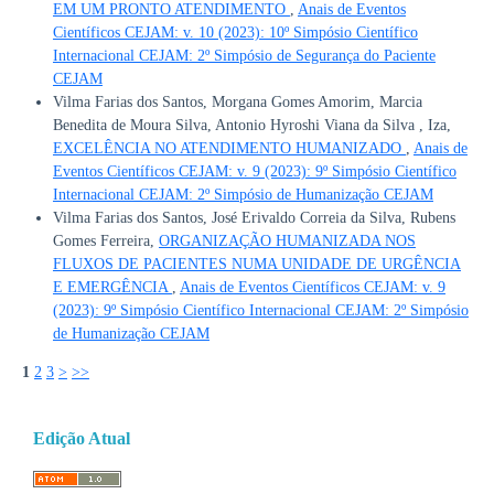
EM UM PRONTO ATENDIMENTO
,
Anais de Eventos
Científicos CEJAM: v. 10 (2023): 10º Simpósio Científico
Internacional CEJAM: 2º Simpósio de Segurança do Paciente
CEJAM
Vilma Farias dos Santos, Morgana Gomes Amorim, Marcia
Benedita de Moura Silva, Antonio Hyroshi Viana da Silva , Iza,
EXCELÊNCIA NO ATENDIMENTO HUMANIZADO
,
Anais de
Eventos Científicos CEJAM: v. 9 (2023): 9º Simpósio Científico
Internacional CEJAM: 2º Simpósio de Humanização CEJAM
Vilma Farias dos Santos, José Erivaldo Correia da Silva, Rubens
Gomes Ferreira,
ORGANIZAÇÃO HUMANIZADA NOS
FLUXOS DE PACIENTES NUMA UNIDADE DE URGÊNCIA
E EMERGÊNCIA
,
Anais de Eventos Científicos CEJAM: v. 9
(2023): 9º Simpósio Científico Internacional CEJAM: 2º Simpósio
de Humanização CEJAM
1
2
3
>
>>
Edição Atual