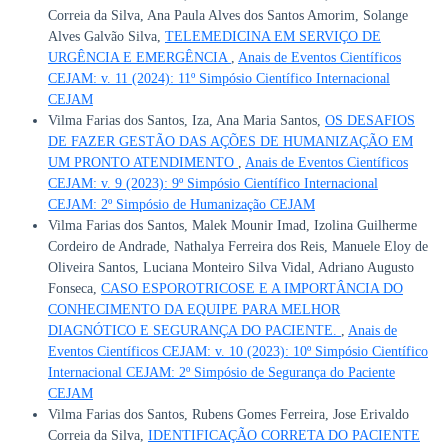
Correia da Silva, Ana Paula Alves dos Santos Amorim, Solange
Alves Galvão Silva,
TELEMEDICINA EM SERVIÇO DE
URGÊNCIA E EMERGÊNCIA
,
Anais de Eventos Científicos
CEJAM: v. 11 (2024): 11º Simpósio Científico Internacional
CEJAM
Vilma Farias dos Santos, Iza, Ana Maria Santos,
OS DESAFIOS
DE FAZER GESTÃO DAS AÇÕES DE HUMANIZAÇÃO EM
UM PRONTO ATENDIMENTO
,
Anais de Eventos Científicos
CEJAM: v. 9 (2023): 9º Simpósio Científico Internacional
CEJAM: 2º Simpósio de Humanização CEJAM
Vilma Farias dos Santos, Malek Mounir Imad, Izolina Guilherme
Cordeiro de Andrade, Nathalya Ferreira dos Reis, Manuele Eloy de
Oliveira Santos, Luciana Monteiro Silva Vidal, Adriano Augusto
Fonseca,
CASO ESPOROTRICOSE E A IMPORTÂNCIA DO
CONHECIMENTO DA EQUIPE PARA MELHOR
DIAGNÓTICO E SEGURANÇA DO PACIENTE.
,
Anais de
Eventos Científicos CEJAM: v. 10 (2023): 10º Simpósio Científico
Internacional CEJAM: 2º Simpósio de Segurança do Paciente
CEJAM
Vilma Farias dos Santos, Rubens Gomes Ferreira, Jose Erivaldo
Correia da Silva,
IDENTIFICAÇÃO CORRETA DO PACIENTE