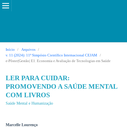
Início
/
Arquivos
/
v. 11 (2024): 11º Simpósio Científico Internacional CEJAM
/
e-Pôster|Gestão| E1. Economia e Avaliação de Tecnologias em Saúde
LER PARA CUIDAR:
PROMOVENDO A SAÚDE MENTAL
COM LIVROS
Saúde Mental e Humanização
Marcelle Lourenço