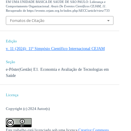
EM UMA UNIDADE BÁSICA DE SAÚDE DE SÃO PAULO: Liderança e
Comportamento Organizacional.
Anais De Eventos Científicos CEJAM
,
11
.
Recuperado de https://evento.cejam.org.br/index.php/AECC/article/view/733
Fomatos de Citação
Edição
v. 11 (2024): 11º Simpósio Científico Internacional CEJAM
Seção
e-Pôster|Gestão| E1. Economia e Avaliação de Tecnologias em
Saúde
Licença
Copyright (c) 2024 Autor(s)
Este trabalho está licenciado sob uma licença
Creative Commons