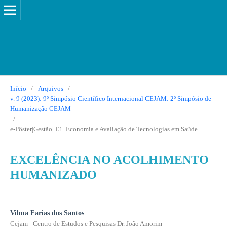
Início
/
Arquivos
/
v. 9 (2023): 9º Simpósio Científico Internacional CEJAM: 2º Simpósio de
Humanização CEJAM
/
e-Pôster|Gestão| E1. Economia e Avaliação de Tecnologias em Saúde
EXCELÊNCIA NO ACOLHIMENTO
HUMANIZADO
Vilma Farias dos Santos
Cejam - Centro de Estudos e Pesquisas Dr. João Amorim