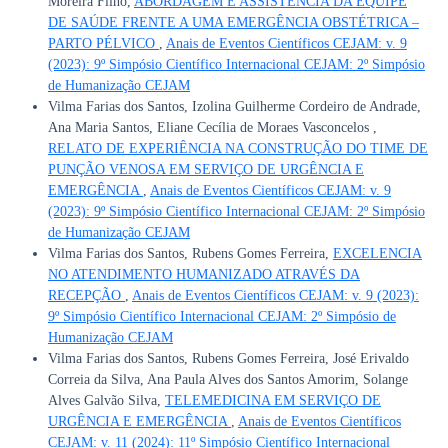
Moreira Filho,
ABORDAGEM E ASSISTÊNCIA DA EQUIPE
DE SAÚDE FRENTE A UMA EMERGÊNCIA OBSTÉTRICA –
PARTO PÉLVICO
,
Anais de Eventos Científicos CEJAM: v. 9
(2023): 9º Simpósio Científico Internacional CEJAM: 2º Simpósio
de Humanização CEJAM
Vilma Farias dos Santos, Izolina Guilherme Cordeiro de Andrade,
Ana Maria Santos, Eliane Cecília de Moraes Vasconcelos ,
RELATO DE EXPERIÊNCIA NA CONSTRUÇÃO DO TIME DE
PUNÇÃO VENOSA EM SERVIÇO DE URGÊNCIA E
EMERGÊNCIA
,
Anais de Eventos Científicos CEJAM: v. 9
(2023): 9º Simpósio Científico Internacional CEJAM: 2º Simpósio
de Humanização CEJAM
Vilma Farias dos Santos, Rubens Gomes Ferreira,
EXCELENCIA
NO ATENDIMENTO HUMANIZADO ATRAVÉS DA
RECEPÇÃO
,
Anais de Eventos Científicos CEJAM: v. 9 (2023):
9º Simpósio Científico Internacional CEJAM: 2º Simpósio de
Humanização CEJAM
Vilma Farias dos Santos, Rubens Gomes Ferreira, José Erivaldo
Correia da Silva, Ana Paula Alves dos Santos Amorim, Solange
Alves Galvão Silva,
TELEMEDICINA EM SERVIÇO DE
URGÊNCIA E EMERGÊNCIA
,
Anais de Eventos Científicos
CEJAM: v. 11 (2024): 11º Simpósio Científico Internacional