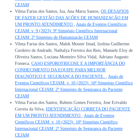
CEJAM
Vilma Farias dos Santos, Iza, Ana Maria Santos,
OS DESAFIOS
DE FAZER GESTÃO DAS AÇÕES DE HUMANIZAÇÃO EM
UM PRONTO ATENDIMENTO
,
Anais de Eventos Científicos
CEJAM: v. 9 (2023): 9º Simpósio Científico Internacional
CEJAM: 2º Simpósio de Humanização CEJAM
Vilma Farias dos Santos, Malek Mounir Imad, Izolina Guilherme
Cordeiro de Andrade, Nathalya Ferreira dos Reis, Manuele Eloy de
Oliveira Santos, Luciana Monteiro Silva Vidal, Adriano Augusto
Fonseca,
CASO ESPOROTRICOSE E A IMPORTÂNCIA DO
CONHECIMENTO DA EQUIPE PARA MELHOR
DIAGNÓTICO E SEGURANÇA DO PACIENTE.
,
Anais de
Eventos Científicos CEJAM: v. 10 (2023): 10º Simpósio Científico
Internacional CEJAM: 2º Simpósio de Segurança do Paciente
CEJAM
Vilma Farias dos Santos, Rubens Gomes Ferreira, Jose Erivaldo
Correia da Silva,
IDENTIFICAÇÃO CORRETA DO PACIENTE
EM UM PRONTO ATENDIMENTO
,
Anais de Eventos
Científicos CEJAM: v. 10 (2023): 10º Simpósio Científico
Internacional CEJAM: 2º Simpósio de Segurança do Paciente
CEJAM