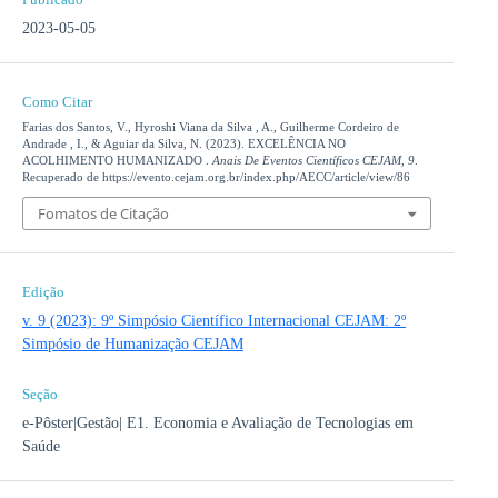
2023-05-05
Como Citar
Farias dos Santos, V., Hyroshi Viana da Silva , A., Guilherme Cordeiro de
Andrade , I., & Aguiar da Silva, N. (2023). EXCELÊNCIA NO
ACOLHIMENTO HUMANIZADO .
Anais De Eventos Científicos CEJAM
,
9
.
Recuperado de https://evento.cejam.org.br/index.php/AECC/article/view/86
Fomatos de Citação
Edição
v. 9 (2023): 9º Simpósio Científico Internacional CEJAM: 2º
Simpósio de Humanização CEJAM
Seção
e-Pôster|Gestão| E1. Economia e Avaliação de Tecnologias em
Saúde