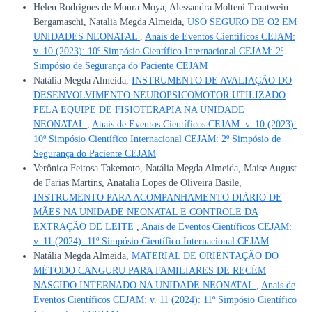
Helen Rodrigues de Moura Moya, Alessandra Molteni Trautwein
Bergamaschi, Natalia Megda Almeida,
USO SEGURO DE O2 EM
UNIDADES NEONATAL
,
Anais de Eventos Científicos CEJAM:
v. 10 (2023): 10º Simpósio Científico Internacional CEJAM: 2º
Simpósio de Segurança do Paciente CEJAM
Natália Megda Almeida,
INSTRUMENTO DE AVALIAÇÃO DO
DESENVOLVIMENTO NEUROPSICOMOTOR UTILIZADO
PELA EQUIPE DE FISIOTERAPIA NA UNIDADE
NEONATAL
,
Anais de Eventos Científicos CEJAM: v. 10 (2023):
10º Simpósio Científico Internacional CEJAM: 2º Simpósio de
Segurança do Paciente CEJAM
Verônica Feitosa Takemoto, Natália Megda Almeida, Maise August
de Farias Martins, Anatalia Lopes de Oliveira Basile,
INSTRUMENTO PARA ACOMPANHAMENTO DIÁRIO DE
MÃES NA UNIDADE NEONATAL E CONTROLE DA
EXTRAÇÃO DE LEITE
,
Anais de Eventos Científicos CEJAM:
v. 11 (2024): 11º Simpósio Científico Internacional CEJAM
Natália Megda Almeida,
MATERIAL DE ORIENTAÇÃO DO
MÉTODO CANGURU PARA FAMILIARES DE RECÉM
NASCIDO INTERNADO NA UNIDADE NEONATAL
,
Anais de
Eventos Científicos CEJAM: v. 11 (2024): 11º Simpósio Científico