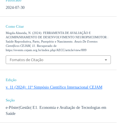
Publicado
2024-07-30
Como Citar
Megda Almeida, N. (2024). FERRAMENTA DE AVALIAÇÃO E
ACOMPANHAMENTO DE DESENVOLVIMENTO NEUROPSICOMOTOR :
Saúde Reprodutiva, Parto, Puerpério e Nascimento.
Anais De Eventos
Científicos CEJAM
,
11
. Recuperado de
https://evento.cejam.org.br/index.php/AECC/article/view/889
Fomatos de Citação
Edição
v. 11 (2024): 11º Simpósio Científico Internacional CEJAM
Seção
e-Pôster|Gestão| E1. Economia e Avaliação de Tecnologias em
Saúde