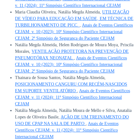
v. 11 (2024): 11º Simpósio Científico Internacional CEJAM
Maria Claudia Oliveira, Natália Megda Almeida,
UTILIZAÇÃO
DE VÍDEO PARA EDUCAÇÃO EM SAÚDE, EM TÉCNICA DE
TURBILHONAMENTO DE PICC.
,
Anais de Eventos Científicos
CEJAM: v. 10 (2023): 10º Simpósio Científico Internacional
CEJAM: 2º Simpósio de Segurança do Paciente CEJAM
Natália Megda Almeida, Helen Rodrigues de Moura Moya, Priscila
Morales,
VENTILAÇÃO PROTETORA NA PREVENÇÃO DE
PNEUMOTÓRAX NEONATAL
,
Anais de Eventos Científicos
CEJAM: v. 10 (2023): 10º Simpósio Científico Internacional
CEJAM: 2º Simpósio de Segurança do Paciente CEJAM
Thainara de Sousa Santos, Natália Megda Almeida,
POSICIONAMENTO CANGURU COM RECÉM-NASCIDOS
EM SUPORTE VENTILATÓRIO
,
Anais de Eventos Científicos
CEJAM: v. 11 (2024): 11º Simpósio Científico Internacional
CEJAM
Natália Megda Almeida, Natália Moura de Mello e Silva, Anatalia
Lopes de Oliveira Basile,
AÇÃO DE UM TREINAMENTO DO
USO DE CPAP NA SALA DE PARTO
,
Anais de Eventos
Científicos CEJAM: v. 11 (2024): 11º Simpósio Científico
Internacional CEJAM