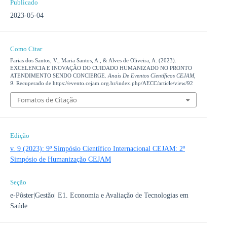
Publicado
2023-05-04
Como Citar
Farias dos Santos, V., Maria Santos, A., & Alves de Oliveira, A. (2023).
EXCELENCIA E INOVAÇÃO DO CUIDADO HUMANIZADO NO PRONTO
ATENDIMENTO SENDO CONCIERGE.
Anais De Eventos Científicos CEJAM
,
9
. Recuperado de https://evento.cejam.org.br/index.php/AECC/article/view/92
Fomatos de Citação
Edição
v. 9 (2023): 9º Simpósio Científico Internacional CEJAM: 2º
Simpósio de Humanização CEJAM
Seção
e-Pôster|Gestão| E1. Economia e Avaliação de Tecnologias em
Saúde