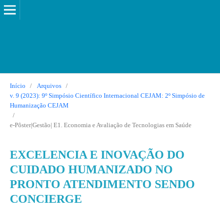
Início
/
Arquivos
/
v. 9 (2023): 9º Simpósio Científico Internacional CEJAM: 2º Simpósio de
Humanização CEJAM
/
e-Pôster|Gestão| E1. Economia e Avaliação de Tecnologias em Saúde
EXCELENCIA E INOVAÇÃO DO
CUIDADO HUMANIZADO NO
PRONTO ATENDIMENTO SENDO
CONCIERGE