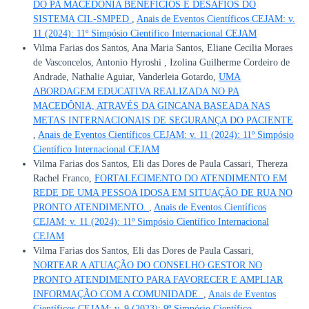
DO PA MACEDÔNIA BENEFÍCIOS E DESAFIOS DO
SISTEMA CIL-SMPED
,
Anais de Eventos Científicos CEJAM: v.
11 (2024): 11º Simpósio Científico Internacional CEJAM
Vilma Farias dos Santos, Ana Maria Santos, Eliane Cecilia Moraes
de Vasconcelos, Antonio Hyroshi , Izolina Guilherme Cordeiro de
Andrade, Nathalie Aguiar, Vanderleia Gotardo,
UMA
ABORDAGEM EDUCATIVA REALIZADA NO PA
MACEDÔNIA, ATRAVÉS DA GINCANA BASEADA NAS
METAS INTERNACIONAIS DE SEGURANÇA DO PACIENTE
,
Anais de Eventos Científicos CEJAM: v. 11 (2024): 11º Simpósio
Científico Internacional CEJAM
Vilma Farias dos Santos, Eli das Dores de Paula Cassari, Thereza
Rachel Franco,
FORTALECIMENTO DO ATENDIMENTO EM
REDE DE UMA PESSOA IDOSA EM SITUAÇÃO DE RUA NO
PRONTO ATENDIMENTO.
,
Anais de Eventos Científicos
CEJAM: v. 11 (2024): 11º Simpósio Científico Internacional
CEJAM
Vilma Farias dos Santos, Eli das Dores de Paula Cassari,
NORTEAR A ATUAÇÃO DO CONSELHO GESTOR NO
PRONTO ATENDIMENTO PARA FAVORECER E AMPLIAR
INFORMAÇÃO COM A COMUNIDADE.
,
Anais de Eventos
Científicos CEJAM: v. 9 (2023): 9º Simpósio Científico