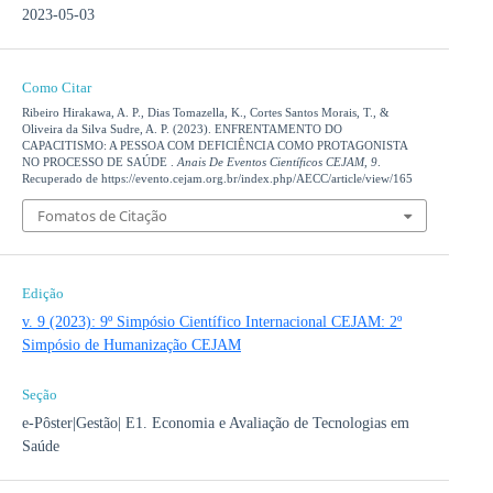
2023-05-03
Como Citar
Ribeiro Hirakawa, A. P., Dias Tomazella, K., Cortes Santos Morais, T., &
Oliveira da Silva Sudre, A. P. (2023). ENFRENTAMENTO DO
CAPACITISMO: A PESSOA COM DEFICIÊNCIA COMO PROTAGONISTA
NO PROCESSO DE SAÚDE .
Anais De Eventos Científicos CEJAM
,
9
.
Recuperado de https://evento.cejam.org.br/index.php/AECC/article/view/165
Fomatos de Citação
Edição
v. 9 (2023): 9º Simpósio Científico Internacional CEJAM: 2º
Simpósio de Humanização CEJAM
Seção
e-Pôster|Gestão| E1. Economia e Avaliação de Tecnologias em
Saúde