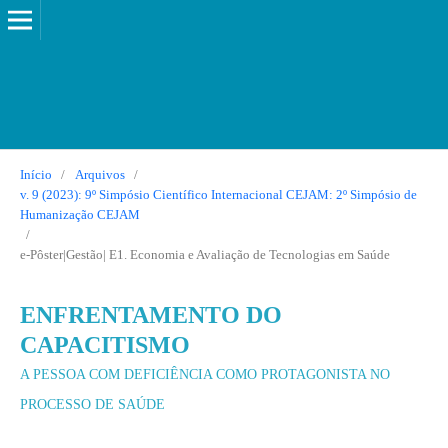
Início
/
Arquivos
/
v. 9 (2023): 9º Simpósio Científico Internacional CEJAM: 2º Simpósio de
Humanização CEJAM
/
e-Pôster|Gestão| E1. Economia e Avaliação de Tecnologias em Saúde
ENFRENTAMENTO DO
CAPACITISMO
A PESSOA COM DEFICIÊNCIA COMO PROTAGONISTA NO
PROCESSO DE SAÚDE