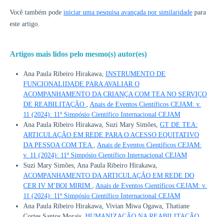
Você também pode
iniciar uma pesquisa avançada por similaridade
para
este artigo.
Artigos mais lidos pelo mesmo(s) autor(es)
Ana Paula Ribeiro Hirakawa,
INSTRUMENTO DE
FUNCIONALIDADE PARA AVALIAR O
ACOMPANHAMENTO DA CRIANÇA COM TEA NO SERVIÇO
DE REABILITAÇÃO
,
Anais de Eventos Científicos CEJAM: v.
11 (2024): 11º Simpósio Científico Internacional CEJAM
Ana Paula Ribeiro Hirakawa, Suzi Mary Simões,
GT DE TEA:
ARTICULAÇÃO EM REDE PARA O ACESSO EQUITATIVO
DA PESSOA COM TEA
,
Anais de Eventos Científicos CEJAM:
v. 11 (2024): 11º Simpósio Científico Internacional CEJAM
Suzi Mary Simões, Ana Paula Ribeiro Hirakawa,
ACOMPANHAMENTO DA ARTICULAÇÃO EM REDE DO
CER IV M’BOI MIRIM
,
Anais de Eventos Científicos CEJAM: v.
11 (2024): 11º Simpósio Científico Internacional CEJAM
Ana Paula Ribeiro Hirakawa, Vivian Miwa Ogawa, Thatiane
Cortes Santos Morais,
HUMANIZAÇÃO NA REABILITAÇÃO
,