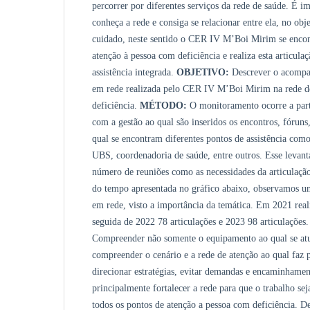
percorrer por diferentes serviços da rede de saúde. É i
conheça a rede e consiga se relacionar entre ela, no obj
cuidado, neste sentido o CER IV M’Boi Mirim se encont
atenção à pessoa com deficiência e realiza esta articula
assistência integrada.
OBJETIVO:
Descrever o acompa
em rede realizada pelo CER IV M’Boi Mirim na rede d
deficiência.
MÉTODO:
O monitoramento ocorre a part
com a gestão ao qual são inseridos os encontros, fóruns
qual se encontram diferentes pontos de assistência co
UBS, coordenadoria de saúde, entre outros. Esse levan
número de reuniões como as necessidades da articulaçã
do tempo apresentada no gráfico abaixo, observamos um
em rede, visto a importância da temática. Em 2021 real
seguida de 2022 78 articulações e 2023 98 articulações
Compreender não somente o equipamento ao qual se a
compreender o cenário e a rede de atenção ao qual faz 
direcionar estratégias, evitar demandas e encaminhament
principalmente fortalecer a rede para que o trabalho sej
todos os pontos de atenção a pessoa com deficiência. 