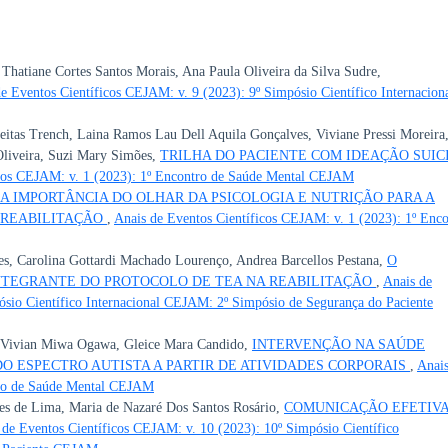
Thatiane Cortes Santos Morais, Ana Paula Oliveira da Silva Sudre,
e Eventos Científicos CEJAM: v. 9 (2023): 9º Simpósio Científico Internacion
eitas Trench, Laina Ramos Lau Dell Aquila Gonçalves, Viviane Pressi Moreira
liveira, Suzi Mary Simões,
TRILHA DO PACIENTE COM IDEAÇÃO SUIC
icos CEJAM: v. 1 (2023): 1º Encontro de Saúde Mental CEJAM
A IMPORTÂNCIA DO OLHAR DA PSICOLOGIA E NUTRIÇÃO PARA A
 REABILITAÇÃO
,
Anais de Eventos Científicos CEJAM: v. 1 (2023): 1º Enc
s, Carolina Gottardi Machado Lourenço, Andrea Barcellos Pestana,
O
NTEGRANTE DO PROTOCOLO DE TEA NA REABILITAÇÃO
,
Anais de
ósio Científico Internacional CEJAM: 2º Simpósio de Segurança do Paciente
, Vivian Miwa Ogawa, Gleice Mara Candido,
INTERVENÇÃO NA SAÚDE
 ESPECTRO AUTISTA A PARTIR DE ATIVIDADES CORPORAIS
,
Anais
tro de Saúde Mental CEJAM
res de Lima, Maria de Nazaré Dos Santos Rosário,
COMUNICAÇÃO EFETIVA
 de Eventos Científicos CEJAM: v. 10 (2023): 10º Simpósio Científico