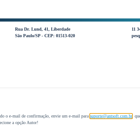
Rua Dr. Lund, 41, Liberdade
11 3
São Paulo/SP - CEP: 01513-020
pesq
bido o e-mail de confirmação, envie um e-mail para
suporte@antsoft.com.br
, qu
lecione a opção Autor!