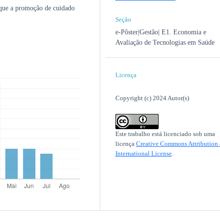
 que a promoção de cuidado
Seção
e-Pôster|Gestão| E1. Economia e
Avaliação de Tecnologias em Saúde
Licença
Copyright (c) 2024 Autor(s)
Este trabalho está licenciado sob uma
licença
Creative Commons Attribution 
International License
.