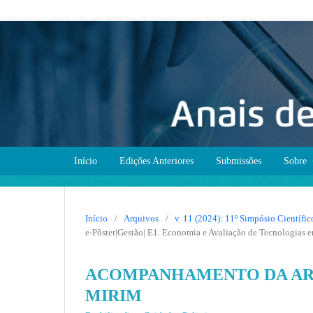
Início
Edições Anteriores
Submissões
Sobre
Início
/
Arquivos
/
v. 11 (2024): 11º Simpósio Científ
e-Pôster|Gestão| E1. Economia e Avaliação de Tecnologias 
ACOMPANHAMENTO DA ART
MIRIM