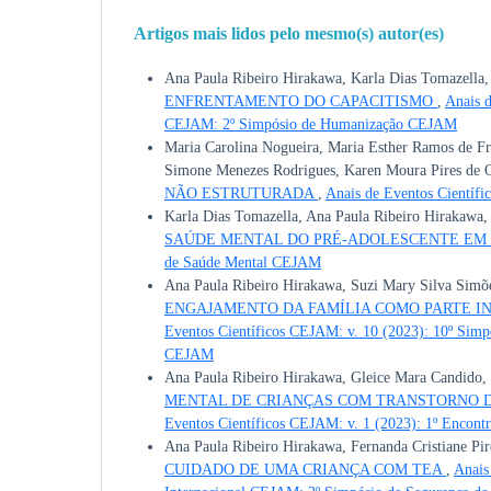
Artigos mais lidos pelo mesmo(s) autor(es)
Ana Paula Ribeiro Hirakawa, Karla Dias Tomazella, 
ENFRENTAMENTO DO CAPACITISMO
,
Anais d
CEJAM: 2º Simpósio de Humanização CEJAM
Maria Carolina Nogueira, Maria Esther Ramos de Fr
Simone Menezes Rodrigues, Karen Moura Pires de O
NÃO ESTRUTURADA
,
Anais de Eventos Científ
Karla Dias Tomazella, Ana Paula Ribeiro Hirakawa,
SAÚDE MENTAL DO PRÉ-ADOLESCENTE EM
de Saúde Mental CEJAM
Ana Paula Ribeiro Hirakawa, Suzi Mary Silva Simõe
ENGAJAMENTO DA FAMÍLIA COMO PARTE I
Eventos Científicos CEJAM: v. 10 (2023): 10º Simp
CEJAM
Ana Paula Ribeiro Hirakawa, Gleice Mara Candido
MENTAL DE CRIANÇAS COM TRANSTORNO DO
Eventos Científicos CEJAM: v. 1 (2023): 1º Encon
Ana Paula Ribeiro Hirakawa, Fernanda Cristiane Pi
CUIDADO DE UMA CRIANÇA COM TEA
,
Anais