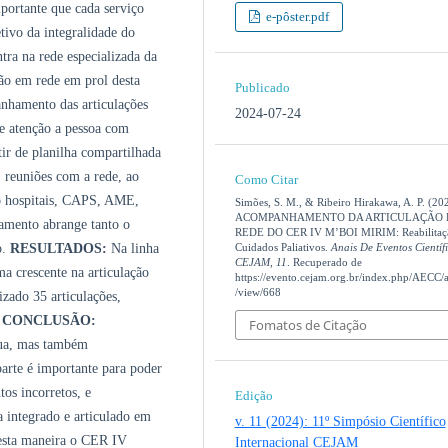
mportante que cada serviço
e-pôster.pdf
etivo da integralidade do
ra na rede especializada da
ção em rede em prol desta
Publicado
nhamento das articulações
2024-07-24
e atenção a pessoa com
ir de planilha compartilhada
, reuniões com a rede, ao
Como Citar
mo hospitais, CAPS, AME,
Simões, S. M., & Ribeiro Hirakawa, A. P. (20
ACOMPANHAMENTO DA ARTICULAÇÃO
tamento abrange tanto o
REDE DO CER IV M’BOI MIRIM: Reabilitaç
o.
RESULTADOS:
Na linha
Cuidados Paliativos.
Anais De Eventos Científ
CEJAM
,
11
. Recuperado de
a crescente na articulação
https://evento.cejam.org.br/index.php/AECC/ar
/view/668
izado 35 articulações,
.
CONCLUSÃO:
Fomatos de Citação
tua, mas também
parte é importante para poder
os incorretos, e
Edição
a integrado e articulado em
v. 11 (2024): 11º Simpósio Científico
Desta maneira o CER IV
Internacional CEJAM