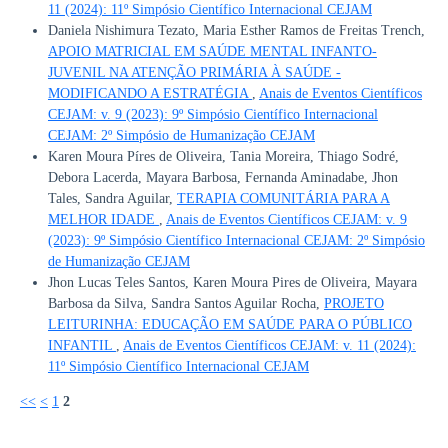
11 (2024): 11º Simpósio Científico Internacional CEJAM
Daniela Nishimura Tezato, Maria Esther Ramos de Freitas Trench,
APOIO MATRICIAL EM SAÚDE MENTAL INFANTO-
JUVENIL NA ATENÇÃO PRIMÁRIA À SAÚDE -
MODIFICANDO A ESTRATÉGIA
,
Anais de Eventos Científicos
CEJAM: v. 9 (2023): 9º Simpósio Científico Internacional
CEJAM: 2º Simpósio de Humanização CEJAM
Karen Moura Píres de Oliveira, Tania Moreira, Thiago Sodré,
Debora Lacerda, Mayara Barbosa, Fernanda Aminadabe, Jhon
Tales, Sandra Aguilar,
TERAPIA COMUNITÁRIA PARA A
MELHOR IDADE
,
Anais de Eventos Científicos CEJAM: v. 9
(2023): 9º Simpósio Científico Internacional CEJAM: 2º Simpósio
de Humanização CEJAM
Jhon Lucas Teles Santos, Karen Moura Pires de Oliveira, Mayara
Barbosa da Silva, Sandra Santos Aguilar Rocha,
PROJETO
LEITURINHA: EDUCAÇÃO EM SAÚDE PARA O PÚBLICO
INFANTIL
,
Anais de Eventos Científicos CEJAM: v. 11 (2024):
11º Simpósio Científico Internacional CEJAM
<<
<
1
2