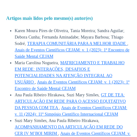
Artigos mais lidos pelo mesmo(s) autor(es)
Karen Moura Píres de Oliveira, Tania Moreira; Sandra Aguilar;
Debora Cunha; Fernanda Aminadabe; Mayara Barbosa; Thiago
Sodré,
TERAPIA COMUNITÁRIA PARA A MELHOR IDADE
,
Anais de Eventos Científicos CEJAM: v. 1 (2023): 1º Encontro de
Saúde Mental CEJAM
Maria Carolina Nogueira,
MATRICIAMENTO E TRABALHO
EM REDE: INTERAÇÕES, DESAFIOS E
POTENCIALIDADES NA ATENÇÃO INTEGRAL AO
USUÁRIO
,
Anais de Eventos Científicos CEJAM: v. 1 (2023): 1º
Encontro de Saúde Mental CEJAM
Ana Paula Ribeiro Hirakawa, Suzi Mary Simões,
GT DE TEA:
ARTICULAÇÃO EM REDE PARA O ACESSO EQUITATIVO
DA PESSOA COM TEA
,
Anais de Eventos Científicos CEJAM:
v. 11 (2024): 11º Simpósio Científico Internacional CEJAM
Suzi Mary Simões, Ana Paula Ribeiro Hirakawa,
ACOMPANHAMENTO DA ARTICULAÇÃO EM REDE DO
CER IV M’BOI MIRIM
,
Anais de Eventos Científicos CEJAM: v.