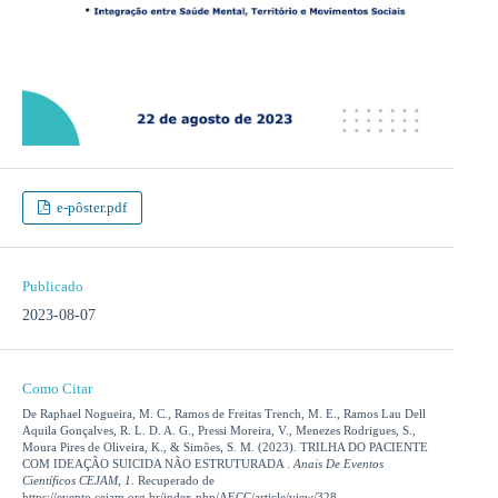
e-pôster.pdf
Publicado
2023-08-07
Como Citar
De Raphael Nogueira, M. C., Ramos de Freitas Trench, M. E., Ramos Lau Dell
Aquila Gonçalves, R. L. D. A. G., Pressi Moreira, V., Menezes Rodrigues, S.,
Moura Pires de Oliveira, K., & Simões, S. M. (2023). TRILHA DO PACIENTE
COM IDEAÇÃO SUICIDA NÃO ESTRUTURADA .
Anais De Eventos
Científicos CEJAM
,
1
. Recuperado de
https://evento.cejam.org.br/index.php/AECC/article/view/328