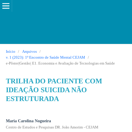
Início
/
Arquivos
/
v. 1 (2023): 1º Encontro de Saúde Mental CEJAM
/
e-Pôster|Gestão| E1. Economia e Avaliação de Tecnologias em Saúde
TRILHA DO PACIENTE COM
IDEAÇÃO SUICIDA NÃO
ESTRUTURADA
Maria Carolina Nogueira
Centro de Estudos e Pesquisas DR. João Amorim - CEJAM