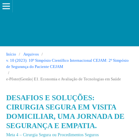
Início
/
Arquivos
/
v. 10 (2023): 10º Simpósio Científico Internacional CEJAM: 2º Simpósio
de Segurança do Paciente CEJAM
/
e-Pôster|Gestão| E1. Economia e Avaliação de Tecnologias em Saúde
DESAFIOS E SOLUÇÕES:
CIRURGIA SEGURA EM VISITA
DOMICILIAR, UMA JORNADA DE
SEGURANÇA E EMPATIA.
Meta 4 – Cirurgia Segura ou Procedimentos Seguros