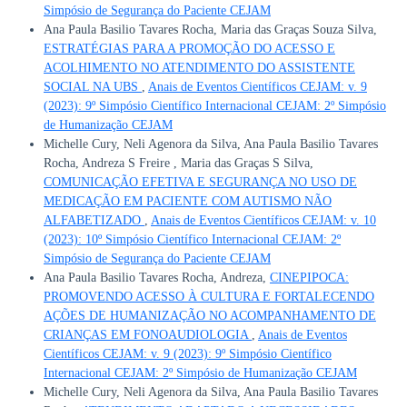
Simpósio de Segurança do Paciente CEJAM
Ana Paula Basilio Tavares Rocha, Maria das Graças Souza Silva,
ESTRATÉGIAS PARA A PROMOÇÃO DO ACESSO E
ACOLHIMENTO NO ATENDIMENTO DO ASSISTENTE
SOCIAL NA UBS
,
Anais de Eventos Científicos CEJAM: v. 9
(2023): 9º Simpósio Científico Internacional CEJAM: 2º Simpósio
de Humanização CEJAM
Michelle Cury, Neli Agenora da Silva, Ana Paula Basilio Tavares
Rocha, Andreza S Freire , Maria das Graças S Silva,
COMUNICAÇÃO EFETIVA E SEGURANÇA NO USO DE
MEDICAÇÃO EM PACIENTE COM AUTISMO NÃO
ALFABETIZADO
,
Anais de Eventos Científicos CEJAM: v. 10
(2023): 10º Simpósio Científico Internacional CEJAM: 2º
Simpósio de Segurança do Paciente CEJAM
Ana Paula Basilio Tavares Rocha, Andreza,
CINEPIPOCA:
PROMOVENDO ACESSO À CULTURA E FORTALECENDO
AÇÕES DE HUMANIZAÇÃO NO ACOMPANHAMENTO DE
CRIANÇAS EM FONOAUDIOLOGIA
,
Anais de Eventos
Científicos CEJAM: v. 9 (2023): 9º Simpósio Científico
Internacional CEJAM: 2º Simpósio de Humanização CEJAM
Michelle Cury, Neli Agenora da Silva, Ana Paula Basilio Tavares