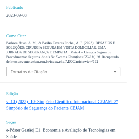
Publicado
2023-09-08
Como Citar
Barbosa Hsiao, A. M., & Basílio Tavares Rocha , A. P. (2023). DESAFIOS E
SOLUÇÕES: CIRURGIA SEGURA EM VISITA DOMICILIAR, UMA
JORNADA DE SEGURANÇA E EMPATIA.: Meta 4 – Cirurgia Segura ou
Procedimentos Seguros.
Anais De Eventos Científicos CEJAM
,
10
. Recuperado
de https://evento.cejam.org.br/index.php/AECC/article/view/532
Fomatos de Citação
Edição
v. 10 (2023): 10º Simpósio Científico Internacional CEJAM: 2º
Simpósio de Segurança do Paciente CEJAM
Seção
e-Pôster|Gestão| E1. Economia e Avaliação de Tecnologias em
Saúde