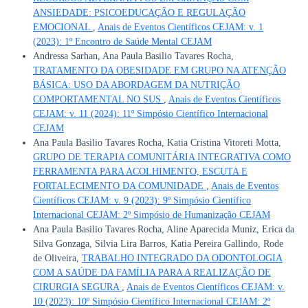
ANSIEDADE: PSICOEDUCAÇÃO E REGULAÇÃO
EMOCIONAL
,
Anais de Eventos Científicos CEJAM: v. 1
(2023): 1º Encontro de Saúde Mental CEJAM
Andressa Sarhan, Ana Paula Basilio Tavares Rocha,
TRATAMENTO DA OBESIDADE EM GRUPO NA ATENÇÃO
BÁSICA: USO DA ABORDAGEM DA NUTRIÇÃO
COMPORTAMENTAL NO SUS
,
Anais de Eventos Científicos
CEJAM: v. 11 (2024): 11º Simpósio Científico Internacional
CEJAM
Ana Paula Basilio Tavares Rocha, Katia Cristina Vitoreti Motta,
GRUPO DE TERAPIA COMUNITÁRIA INTEGRATIVA COMO
FERRAMENTA PARA ACOLHIMENTO, ESCUTA E
FORTALECIMENTO DA COMUNIDADE
,
Anais de Eventos
Científicos CEJAM: v. 9 (2023): 9º Simpósio Científico
Internacional CEJAM: 2º Simpósio de Humanização CEJAM
Ana Paula Basilio Tavares Rocha, Aline Aparecida Muniz, Erica da
Silva Gonzaga, Silvia Lira Barros, Katia Pereira Gallindo, Rode
de Oliveira,
TRABALHO INTEGRADO DA ODONTOLOGIA
COM A SAÚDE DA FAMÍLIA PARA A REALIZAÇÃO DE
CIRURGIA SEGURA
,
Anais de Eventos Científicos CEJAM: v.
10 (2023): 10º Simpósio Científico Internacional CEJAM: 2º