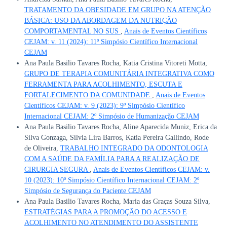
TRATAMENTO DA OBESIDADE EM GRUPO NA ATENÇÃO
BÁSICA: USO DA ABORDAGEM DA NUTRIÇÃO
COMPORTAMENTAL NO SUS
,
Anais de Eventos Científicos
CEJAM: v. 11 (2024): 11º Simpósio Científico Internacional
CEJAM
Ana Paula Basilio Tavares Rocha, Katia Cristina Vitoreti Motta,
GRUPO DE TERAPIA COMUNITÁRIA INTEGRATIVA COMO
FERRAMENTA PARA ACOLHIMENTO, ESCUTA E
FORTALECIMENTO DA COMUNIDADE
,
Anais de Eventos
Científicos CEJAM: v. 9 (2023): 9º Simpósio Científico
Internacional CEJAM: 2º Simpósio de Humanização CEJAM
Ana Paula Basilio Tavares Rocha, Aline Aparecida Muniz, Erica da
Silva Gonzaga, Silvia Lira Barros, Katia Pereira Gallindo, Rode
de Oliveira,
TRABALHO INTEGRADO DA ODONTOLOGIA
COM A SAÚDE DA FAMÍLIA PARA A REALIZAÇÃO DE
CIRURGIA SEGURA
,
Anais de Eventos Científicos CEJAM: v.
10 (2023): 10º Simpósio Científico Internacional CEJAM: 2º
Simpósio de Segurança do Paciente CEJAM
Ana Paula Basilio Tavares Rocha, Maria das Graças Souza Silva,
ESTRATÉGIAS PARA A PROMOÇÃO DO ACESSO E
ACOLHIMENTO NO ATENDIMENTO DO ASSISTENTE