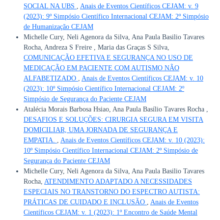
SOCIAL NA UBS
,
Anais de Eventos Científicos CEJAM: v. 9
(2023): 9º Simpósio Científico Internacional CEJAM: 2º Simpósio
de Humanização CEJAM
Michelle Cury, Neli Agenora da Silva, Ana Paula Basilio Tavares
Rocha, Andreza S Freire , Maria das Graças S Silva,
COMUNICAÇÃO EFETIVA E SEGURANÇA NO USO DE
MEDICAÇÃO EM PACIENTE COM AUTISMO NÃO
ALFABETIZADO
,
Anais de Eventos Científicos CEJAM: v. 10
(2023): 10º Simpósio Científico Internacional CEJAM: 2º
Simpósio de Segurança do Paciente CEJAM
Atalécia Morais Barbosa Hsiao, Ana Paula Basílio Tavares Rocha ,
DESAFIOS E SOLUÇÕES: CIRURGIA SEGURA EM VISITA
DOMICILIAR, UMA JORNADA DE SEGURANÇA E
EMPATIA.
,
Anais de Eventos Científicos CEJAM: v. 10 (2023):
10º Simpósio Científico Internacional CEJAM: 2º Simpósio de
Segurança do Paciente CEJAM
Michelle Cury, Neli Agenora da Silva, Ana Paula Basilio Tavares
Rocha,
ATENDIMENTO ADAPTADO A NECESSIDADES
ESPECIAIS NO TRANSTORNO DO ESPECTRO AUTISTA:
PRÁTICAS DE CUIDADO E INCLUSÃO
,
Anais de Eventos
Científicos CEJAM: v. 1 (2023): 1º Encontro de Saúde Mental