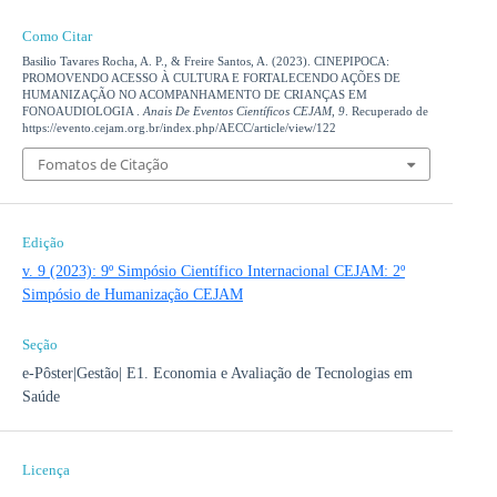
Como Citar
Basilio Tavares Rocha, A. P., & Freire Santos, A. (2023). CINEPIPOCA:
PROMOVENDO ACESSO À CULTURA E FORTALECENDO AÇÕES DE
HUMANIZAÇÃO NO ACOMPANHAMENTO DE CRIANÇAS EM
FONOAUDIOLOGIA .
Anais De Eventos Científicos CEJAM
,
9
. Recuperado de
https://evento.cejam.org.br/index.php/AECC/article/view/122
Fomatos de Citação
Edição
v. 9 (2023): 9º Simpósio Científico Internacional CEJAM: 2º
Simpósio de Humanização CEJAM
Seção
e-Pôster|Gestão| E1. Economia e Avaliação de Tecnologias em
Saúde
Licença