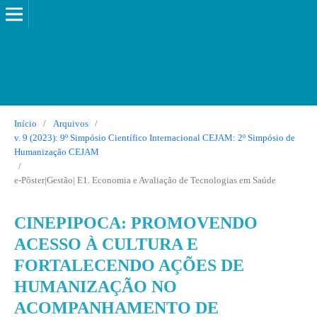
Início
/
Arquivos
/
v. 9 (2023): 9º Simpósio Científico Internacional CEJAM: 2º Simpósio de
Humanização CEJAM
/
e-Pôster|Gestão| E1. Economia e Avaliação de Tecnologias em Saúde
CINEPIPOCA: PROMOVENDO
ACESSO À CULTURA E
FORTALECENDO AÇÕES DE
HUMANIZAÇÃO NO
ACOMPANHAMENTO DE