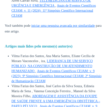
Alves Galvão Silva,
TELEMEDICINA EM SERVIÇO DE
URGÊNCIA E EMERGÊNCIA
,
Anais de Eventos Científicos
CEJAM: v. 11 (2024): 11º Simpósio Científico Internacional
CEJAM
Você também pode
iniciar uma pesquisa avançada por similaridade
para
este artigo.
Artigos mais lidos pelo mesmo(s) autor(es)
Vilma Farias dos Santos, Ana Maria Santos, Eliane Cecília de
Moraes Vasconcelos , iza,
LIDERANÇA DE UM SERVIÇO
PÚBLICO, NA CONSTRUÇÃO DE UM ATENDIMENTO
HUMANIZADO
,
Anais de Eventos Científicos CEJAM: v. 9
(2023): 9º Simpósio Científico Internacional CEJAM: 2º Simpósio
de Humanização CEJAM
Vilma Farias dos Santos, José Carlos da Silva Souza, Edineia
Maria de Sena , Vanessa Conceição Ferreira , Manoel da Silva
Moreira Filho,
ABORDAGEM E ASSISTÊNCIA DA EQUIPE
DE SAÚDE FRENTE A UMA EMERGÊNCIA OBSTÉTRICA –
PARTO PÉLVICO
,
Anais de Eventos Científicos CEJAM: v. 9