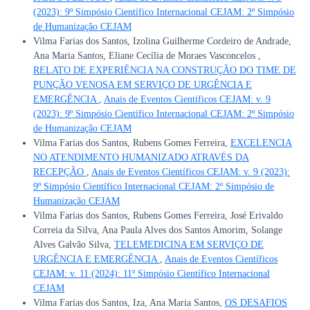
(2023): 9º Simpósio Científico Internacional CEJAM: 2º Simpósio
de Humanização CEJAM
Vilma Farias dos Santos, Izolina Guilherme Cordeiro de Andrade,
Ana Maria Santos, Eliane Cecília de Moraes Vasconcelos ,
RELATO DE EXPERIÊNCIA NA CONSTRUÇÃO DO TIME DE
PUNÇÃO VENOSA EM SERVIÇO DE URGÊNCIA E
EMERGÊNCIA
,
Anais de Eventos Científicos CEJAM: v. 9
(2023): 9º Simpósio Científico Internacional CEJAM: 2º Simpósio
de Humanização CEJAM
Vilma Farias dos Santos, Rubens Gomes Ferreira,
EXCELENCIA
NO ATENDIMENTO HUMANIZADO ATRAVÉS DA
RECEPÇÃO
,
Anais de Eventos Científicos CEJAM: v. 9 (2023):
9º Simpósio Científico Internacional CEJAM: 2º Simpósio de
Humanização CEJAM
Vilma Farias dos Santos, Rubens Gomes Ferreira, José Erivaldo
Correia da Silva, Ana Paula Alves dos Santos Amorim, Solange
Alves Galvão Silva,
TELEMEDICINA EM SERVIÇO DE
URGÊNCIA E EMERGÊNCIA
,
Anais de Eventos Científicos
CEJAM: v. 11 (2024): 11º Simpósio Científico Internacional
CEJAM
Vilma Farias dos Santos, Iza, Ana Maria Santos,
OS DESAFIOS