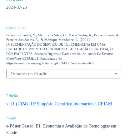
2024-07-25
Como Citar
Farias dos Santos, V., Martins da Silva, D., Maria Santos, A., Paula de Jesus, A.,
Ferreira dos Santos, A., & Monique Mondanez, L. (2024).
IMPLEMENTAÇÃO DO SERVIÇO DE TELEMEDICINA EM UMA
UNIDADE DE PRONTO ATENDIMENTO: ACEITAÇÃO E SATISFAÇÃO
DOS PACIENTES: Sistemas Digitais e Dados em Saúde.
Anais De Eventos
Científicos CEJAM
,
11
. Recuperado de
https://evento.cejam.org.br/index.php/AECC/article/view/672
Fomatos de Citação
Edição
v. 11 (2024): 11º Simpósio Científico Internacional CEJAM
Seção
e-Pôster|Gestão| E1. Economia e Avaliação de Tecnologias em
Saúde