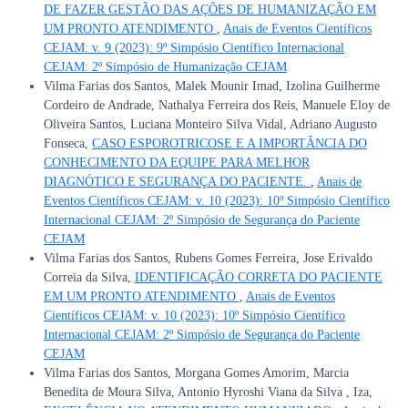
DE FAZER GESTÃO DAS AÇÕES DE HUMANIZAÇÃO EM
UM PRONTO ATENDIMENTO
,
Anais de Eventos Científicos
CEJAM: v. 9 (2023): 9º Simpósio Científico Internacional
CEJAM: 2º Simpósio de Humanização CEJAM
Vilma Farias dos Santos, Malek Mounir Imad, Izolina Guilherme
Cordeiro de Andrade, Nathalya Ferreira dos Reis, Manuele Eloy de
Oliveira Santos, Luciana Monteiro Silva Vidal, Adriano Augusto
Fonseca,
CASO ESPOROTRICOSE E A IMPORTÂNCIA DO
CONHECIMENTO DA EQUIPE PARA MELHOR
DIAGNÓTICO E SEGURANÇA DO PACIENTE.
,
Anais de
Eventos Científicos CEJAM: v. 10 (2023): 10º Simpósio Científico
Internacional CEJAM: 2º Simpósio de Segurança do Paciente
CEJAM
Vilma Farias dos Santos, Rubens Gomes Ferreira, Jose Erivaldo
Correia da Silva,
IDENTIFICAÇÃO CORRETA DO PACIENTE
EM UM PRONTO ATENDIMENTO
,
Anais de Eventos
Científicos CEJAM: v. 10 (2023): 10º Simpósio Científico
Internacional CEJAM: 2º Simpósio de Segurança do Paciente
CEJAM
Vilma Farias dos Santos, Morgana Gomes Amorim, Marcia
Benedita de Moura Silva, Antonio Hyroshi Viana da Silva , Iza,