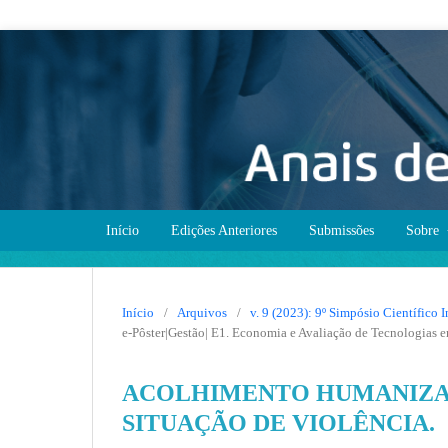
Início
Edições Anteriores
Submissões
Sobre
Início
/
Arquivos
/
v. 9 (2023): 9º Simpósio Científi
e-Pôster|Gestão| E1. Economia e Avaliação de Tecnologias 
ACOLHIMENTO HUMANIZAD
SITUAÇÃO DE VIOLÊNCIA.