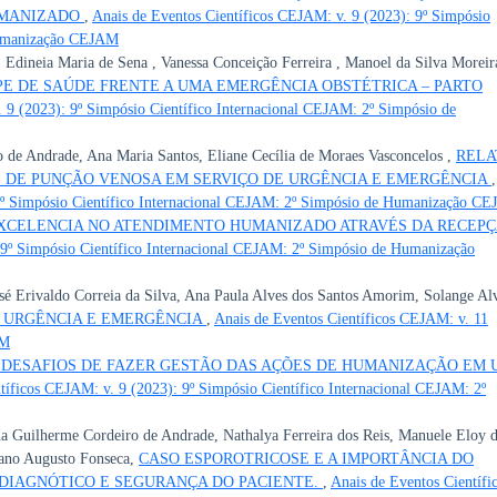
UMANIZADO
,
Anais de Eventos Científicos CEJAM: v. 9 (2023): 9º Simpósio
Humanização CEJAM
, Edineia Maria de Sena , Vanessa Conceição Ferreira , Manoel da Silva Moreir
PE DE SAÚDE FRENTE A UMA EMERGÊNCIA OBSTÉTRICA – PARTO
 9 (2023): 9º Simpósio Científico Internacional CEJAM: 2º Simpósio de
o de Andrade, Ana Maria Santos, Eliane Cecília de Moraes Vasconcelos ,
RELA
E DE PUNÇÃO VENOSA EM SERVIÇO DE URGÊNCIA E EMERGÊNCIA
,
 9º Simpósio Científico Internacional CEJAM: 2º Simpósio de Humanização C
XCELENCIA NO ATENDIMENTO HUMANIZADO ATRAVÉS DA RECEP
 9º Simpósio Científico Internacional CEJAM: 2º Simpósio de Humanização
sé Erivaldo Correia da Silva, Ana Paula Alves dos Santos Amorim, Solange Al
E URGÊNCIA E EMERGÊNCIA
,
Anais de Eventos Científicos CEJAM: v. 11
AM
 DESAFIOS DE FAZER GESTÃO DAS AÇÕES DE HUMANIZAÇÃO EM 
tíficos CEJAM: v. 9 (2023): 9º Simpósio Científico Internacional CEJAM: 2º
na Guilherme Cordeiro de Andrade, Nathalya Ferreira dos Reis, Manuele Eloy 
iano Augusto Fonseca,
CASO ESPOROTRICOSE E A IMPORTÂNCIA DO
DIAGNÓTICO E SEGURANÇA DO PACIENTE.
,
Anais de Eventos Científi