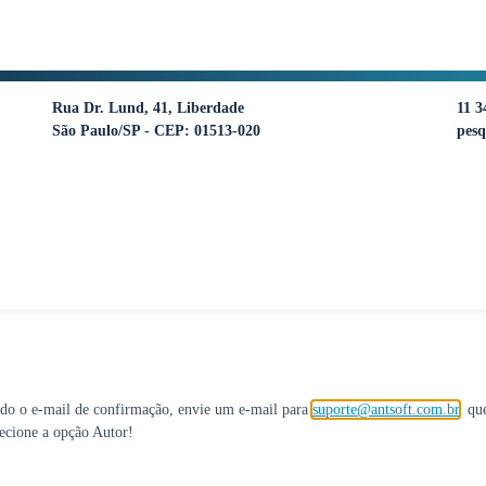
Rua Dr. Lund, 41, Liberdade
11 3
São Paulo/SP - CEP: 01513-020
pesq
bido o e-mail de confirmação, envie um e-mail para
suporte@antsoft.com.br
, qu
lecione a opção Autor!