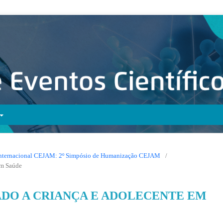
co Internacional CEJAM: 2º Simpósio de Humanização CEJAM
/
em Saúde
O A CRIANÇA E ADOLECENTE EM