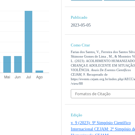
Publicado
2023-05-05
Como Citar
Farias dos Santos, V., Ferreira dos Santos Silva
Shimone Gomes de Lima , M., & Monteiro Vi
L. (2023). ACOLHIMENTO HUMANIZADO
CRIANÇA E ADOLECENTE EM SITUAÇÃO
VIOLÊNCIA.
Anais De Eventos Científicos
CEJAM
,
9
. Recuperado de
https://evento.cejam.org.br/index.php/AECC/ar
/view/88
Fomatos de Citação
Edição
v. 9 (2023): 9º Simpósio Científico
Internacional CEJAM: 2º Simpósio d