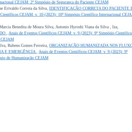
ernacional CEJAM: 2º Simpósio de Segurança do Paciente CEJAM
se Erivaldo Correia da Silva,
IDENTIFICAÇÃO CORRETA DO PACIENTE 
 Científicos CEJAM: v. 10 (2023): 10º Simpósio Científico Internacional CEJ
rcia Benedita de Moura Silva, Antonio Hyroshi Viana da Silva , Iza,
ADO
,
Anais de Eventos Científicos CEJAM: v. 9 (2023): 9º Simpósio Científico
ão CEJAM
Silva, Rubens Gomes Ferreira,
ORGANIZAÇÃO HUMANIZADA NOS FLUX
IA E EMERGÊNCIA
,
Anais de Eventos Científicos CEJAM: v. 9 (2023): 9º
pósio de Humanização CEJAM