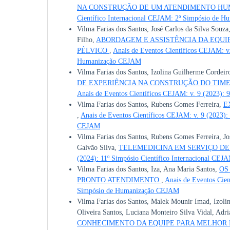
NA CONSTRUÇÃO DE UM ATENDIMENTO H
Científico Internacional CEJAM: 2º Simpósio de 
Vilma Farias dos Santos, José Carlos da Silva Souza
Filho,
ABORDAGEM E ASSISTÊNCIA DA EQUI
PÉLVICO
,
Anais de Eventos Científicos CEJAM: v.
Humanização CEJAM
Vilma Farias dos Santos, Izolina Guilherme Cordeir
DE EXPERIÊNCIA NA CONSTRUÇÃO DO TIM
Anais de Eventos Científicos CEJAM: v. 9 (2023):
Vilma Farias dos Santos, Rubens Gomes Ferreira,
E
,
Anais de Eventos Científicos CEJAM: v. 9 (2023):
CEJAM
Vilma Farias dos Santos, Rubens Gomes Ferreira, Jo
Galvão Silva,
TELEMEDICINA EM SERVIÇO D
(2024): 11º Simpósio Científico Internacional CEJ
Vilma Farias dos Santos, Iza, Ana Maria Santos,
OS
PRONTO ATENDIMENTO
,
Anais de Eventos Cien
Simpósio de Humanização CEJAM
Vilma Farias dos Santos, Malek Mounir Imad, Izoli
Oliveira Santos, Luciana Monteiro Silva Vidal, Adr
CONHECIMENTO DA EQUIPE PARA MELHOR 