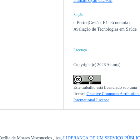
Humanização CEJAM
Seção
e-Pôster|Gestão| E1. Economia e
Avaliação de Tecnologias em Saúde
Licença
Copyright (c) 2023 Autor(s)
Este trabalho está licenciado sob uma
licença
Creative Commons Attribution 
International License
.
ecília de Moraes Vasconcelos , iza,
LIDERANÇA DE UM SERVIÇO PÚBLIC