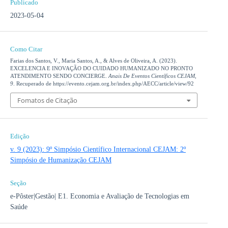
Publicado
2023-05-04
Como Citar
Farias dos Santos, V., Maria Santos, A., & Alves de Oliveira, A. (2023).
EXCELENCIA E INOVAÇÃO DO CUIDADO HUMANIZADO NO PRONTO
ATENDIMENTO SENDO CONCIERGE.
Anais De Eventos Científicos CEJAM
,
9
. Recuperado de https://evento.cejam.org.br/index.php/AECC/article/view/92
Fomatos de Citação
Edição
v. 9 (2023): 9º Simpósio Científico Internacional CEJAM: 2º
Simpósio de Humanização CEJAM
Seção
e-Pôster|Gestão| E1. Economia e Avaliação de Tecnologias em
Saúde