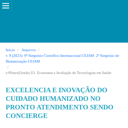
Início
/
Arquivos
/
v. 9 (2023): 9º Simpósio Científico Internacional CEJAM: 2º Simpósio de
Humanização CEJAM
/
e-Pôster|Gestão| E1. Economia e Avaliação de Tecnologias em Saúde
EXCELENCIA E INOVAÇÃO DO
CUIDADO HUMANIZADO NO
PRONTO ATENDIMENTO SENDO
CONCIERGE