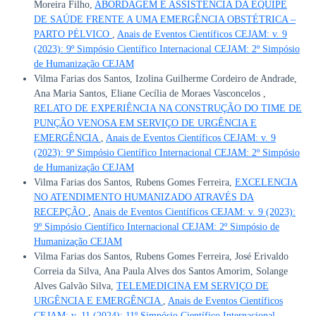
Moreira Filho,
ABORDAGEM E ASSISTÊNCIA DA EQUIPE
DE SAÚDE FRENTE A UMA EMERGÊNCIA OBSTÉTRICA –
PARTO PÉLVICO
,
Anais de Eventos Científicos CEJAM: v. 9
(2023): 9º Simpósio Científico Internacional CEJAM: 2º Simpósio
de Humanização CEJAM
Vilma Farias dos Santos, Izolina Guilherme Cordeiro de Andrade,
Ana Maria Santos, Eliane Cecília de Moraes Vasconcelos ,
RELATO DE EXPERIÊNCIA NA CONSTRUÇÃO DO TIME DE
PUNÇÃO VENOSA EM SERVIÇO DE URGÊNCIA E
EMERGÊNCIA
,
Anais de Eventos Científicos CEJAM: v. 9
(2023): 9º Simpósio Científico Internacional CEJAM: 2º Simpósio
de Humanização CEJAM
Vilma Farias dos Santos, Rubens Gomes Ferreira,
EXCELENCIA
NO ATENDIMENTO HUMANIZADO ATRAVÉS DA
RECEPÇÃO
,
Anais de Eventos Científicos CEJAM: v. 9 (2023):
9º Simpósio Científico Internacional CEJAM: 2º Simpósio de
Humanização CEJAM
Vilma Farias dos Santos, Rubens Gomes Ferreira, José Erivaldo
Correia da Silva, Ana Paula Alves dos Santos Amorim, Solange
Alves Galvão Silva,
TELEMEDICINA EM SERVIÇO DE
URGÊNCIA E EMERGÊNCIA
,
Anais de Eventos Científicos
CEJAM: v. 11 (2024): 11º Simpósio Científico Internacional