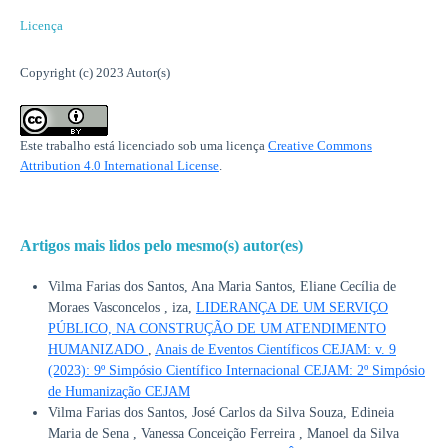
Licença
Copyright (c) 2023 Autor(s)
Este trabalho está licenciado sob uma licença
Creative Commons
Attribution 4.0 International License
.
Artigos mais lidos pelo mesmo(s) autor(es)
Vilma Farias dos Santos, Ana Maria Santos, Eliane Cecília de
Moraes Vasconcelos , iza,
LIDERANÇA DE UM SERVIÇO
PÚBLICO, NA CONSTRUÇÃO DE UM ATENDIMENTO
HUMANIZADO
,
Anais de Eventos Científicos CEJAM: v. 9
(2023): 9º Simpósio Científico Internacional CEJAM: 2º Simpósio
de Humanização CEJAM
Vilma Farias dos Santos, José Carlos da Silva Souza, Edineia
Maria de Sena , Vanessa Conceição Ferreira , Manoel da Silva