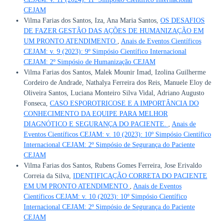
CEJAM
Vilma Farias dos Santos, Iza, Ana Maria Santos,
OS DESAFIOS
DE FAZER GESTÃO DAS AÇÕES DE HUMANIZAÇÃO EM
UM PRONTO ATENDIMENTO
,
Anais de Eventos Científicos
CEJAM: v. 9 (2023): 9º Simpósio Científico Internacional
CEJAM: 2º Simpósio de Humanização CEJAM
Vilma Farias dos Santos, Malek Mounir Imad, Izolina Guilherme
Cordeiro de Andrade, Nathalya Ferreira dos Reis, Manuele Eloy de
Oliveira Santos, Luciana Monteiro Silva Vidal, Adriano Augusto
Fonseca,
CASO ESPOROTRICOSE E A IMPORTÂNCIA DO
CONHECIMENTO DA EQUIPE PARA MELHOR
DIAGNÓTICO E SEGURANÇA DO PACIENTE.
,
Anais de
Eventos Científicos CEJAM: v. 10 (2023): 10º Simpósio Científico
Internacional CEJAM: 2º Simpósio de Segurança do Paciente
CEJAM
Vilma Farias dos Santos, Rubens Gomes Ferreira, Jose Erivaldo
Correia da Silva,
IDENTIFICAÇÃO CORRETA DO PACIENTE
EM UM PRONTO ATENDIMENTO
,
Anais de Eventos
Científicos CEJAM: v. 10 (2023): 10º Simpósio Científico
Internacional CEJAM: 2º Simpósio de Segurança do Paciente
CEJAM