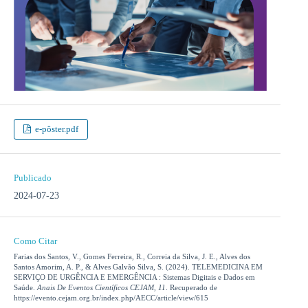
e-pôster.pdf
Publicado
2024-07-23
Como Citar
Farias dos Santos, V., Gomes Ferreira, R., Correia da Silva, J. E., Alves dos
Santos Amorim, A. P., & Alves Galvão Silva, S. (2024). TELEMEDICINA EM
SERVIÇO DE URGÊNCIA E EMERGÊNCIA : Sistemas Digitais e Dados em
Saúde.
Anais De Eventos Científicos CEJAM
,
11
. Recuperado de
https://evento.cejam.org.br/index.php/AECC/article/view/615