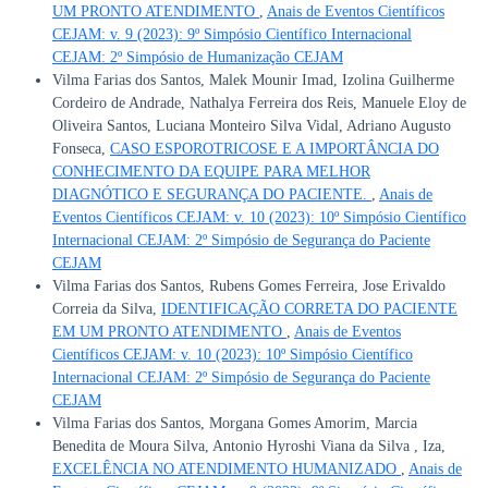
UM PRONTO ATENDIMENTO
,
Anais de Eventos Científicos
CEJAM: v. 9 (2023): 9º Simpósio Científico Internacional
CEJAM: 2º Simpósio de Humanização CEJAM
Vilma Farias dos Santos, Malek Mounir Imad, Izolina Guilherme
Cordeiro de Andrade, Nathalya Ferreira dos Reis, Manuele Eloy de
Oliveira Santos, Luciana Monteiro Silva Vidal, Adriano Augusto
Fonseca,
CASO ESPOROTRICOSE E A IMPORTÂNCIA DO
CONHECIMENTO DA EQUIPE PARA MELHOR
DIAGNÓTICO E SEGURANÇA DO PACIENTE.
,
Anais de
Eventos Científicos CEJAM: v. 10 (2023): 10º Simpósio Científico
Internacional CEJAM: 2º Simpósio de Segurança do Paciente
CEJAM
Vilma Farias dos Santos, Rubens Gomes Ferreira, Jose Erivaldo
Correia da Silva,
IDENTIFICAÇÃO CORRETA DO PACIENTE
EM UM PRONTO ATENDIMENTO
,
Anais de Eventos
Científicos CEJAM: v. 10 (2023): 10º Simpósio Científico
Internacional CEJAM: 2º Simpósio de Segurança do Paciente
CEJAM
Vilma Farias dos Santos, Morgana Gomes Amorim, Marcia
Benedita de Moura Silva, Antonio Hyroshi Viana da Silva , Iza,
EXCELÊNCIA NO ATENDIMENTO HUMANIZADO
,
Anais de