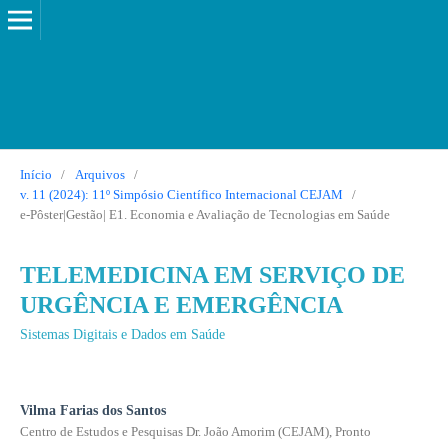
Início
/
Arquivos
/
v. 11 (2024): 11º Simpósio Científico Internacional CEJAM
/
e-Pôster|Gestão| E1. Economia e Avaliação de Tecnologias em Saúde
TELEMEDICINA EM SERVIÇO DE
URGÊNCIA E EMERGÊNCIA
Sistemas Digitais e Dados em Saúde
Vilma Farias dos Santos
Centro de Estudos e Pesquisas Dr. João Amorim (CEJAM), Pronto