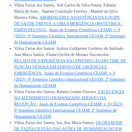
Vilma Farias dos Santos, José Carlos da Silva Souza, Edineia
Maria de Sena , Vanessa Conceição Ferreira , Manoel da Silva
Moreira Filho,
ABORDAGEM E ASSISTÊNCIA DA EQUIPE
DE SAÚDE FRENTE A UMA EMERGÊNCIA OBSTÉTRICA –
PARTO PÉLVICO
,
Anais de Eventos Científicos CEJAM: v. 9
(2023): 9º Simpósio Científico Internacional CEJAM: 2º Simpósio
de Humanização CEJAM
Vilma Farias dos Santos, Izolina Guilherme Cordeiro de Andrade,
Ana Maria Santos, Eliane Cecília de Moraes Vasconcelos ,
RELATO DE EXPERIÊNCIA NA CONSTRUÇÃO DO TIME DE
PUNÇÃO VENOSA EM SERVIÇO DE URGÊNCIA E
EMERGÊNCIA
,
Anais de Eventos Científicos CEJAM: v. 9
(2023): 9º Simpósio Científico Internacional CEJAM: 2º Simpósio
de Humanização CEJAM
Vilma Farias dos Santos, Rubens Gomes Ferreira,
EXCELENCIA
NO ATENDIMENTO HUMANIZADO ATRAVÉS DA
RECEPÇÃO
,
Anais de Eventos Científicos CEJAM: v. 9 (2023):
9º Simpósio Científico Internacional CEJAM: 2º Simpósio de
Humanização CEJAM
Vilma Farias dos Santos, Iza, Ana Maria Santos,
OS DESAFIOS
DE FAZER GESTÃO DAS AÇÕES DE HUMANIZAÇÃO EM