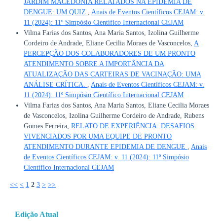
JARDIM MACEDÔNIA RELATADOS NA EPIDEMIA DE
DENGUE: UM QUIZ
,
Anais de Eventos Científicos CEJAM: v.
11 (2024): 11º Simpósio Científico Internacional CEJAM
Vilma Farias dos Santos, Ana Maria Santos, Izolina Guilherme
Cordeiro de Andrade, Eliane Cecilia Moraes de Vasconcelos,
A
PERCEPÇÃO DOS COLABORADORES DE UM PRONTO
ATENDIMENTO SOBRE A IMPORTÂNCIA DA
ATUALIZAÇÃO DAS CARTEIRAS DE VACINAÇÃO: UMA
ANÁLISE CRÍTICA.
,
Anais de Eventos Científicos CEJAM: v.
11 (2024): 11º Simpósio Científico Internacional CEJAM
Vilma Farias dos Santos, Ana Maria Santos, Eliane Cecilia Moraes
de Vasconcelos, Izolina Guilherme Cordeiro de Andrade, Rubens
Gomes Ferreira,
RELATO DE EXPERIÊNCIA: DESAFIOS
VIVENCIADOS POR UMA EQUIPE DE PRONTO
ATENDIMENTO DURANTE EPIDEMIA DE DENGUE
,
Anais
de Eventos Científicos CEJAM: v. 11 (2024): 11º Simpósio
Científico Internacional CEJAM
<<
<
1
2
3
>
>>
Edição Atual