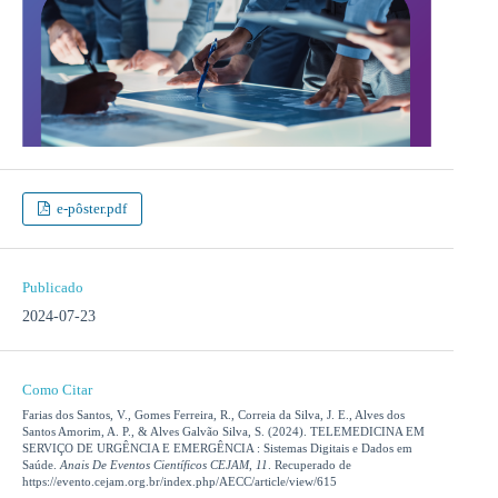
e-pôster.pdf
Publicado
2024-07-23
Como Citar
Farias dos Santos, V., Gomes Ferreira, R., Correia da Silva, J. E., Alves dos
Santos Amorim, A. P., & Alves Galvão Silva, S. (2024). TELEMEDICINA EM
SERVIÇO DE URGÊNCIA E EMERGÊNCIA : Sistemas Digitais e Dados em
Saúde.
Anais De Eventos Científicos CEJAM
,
11
. Recuperado de
https://evento.cejam.org.br/index.php/AECC/article/view/615