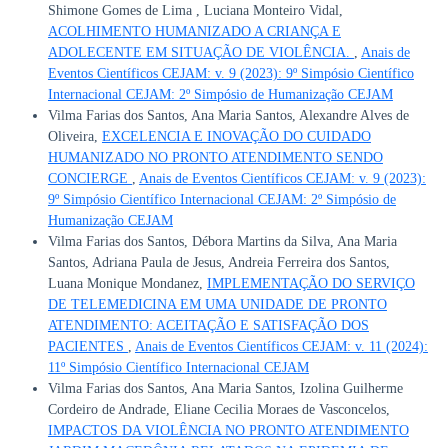
Shimone Gomes de Lima , Luciana Monteiro Vidal,
ACOLHIMENTO HUMANIZADO A CRIANÇA E
ADOLECENTE EM SITUAÇÃO DE VIOLÊNCIA.
,
Anais de
Eventos Científicos CEJAM: v. 9 (2023): 9º Simpósio Científico
Internacional CEJAM: 2º Simpósio de Humanização CEJAM
Vilma Farias dos Santos, Ana Maria Santos, Alexandre Alves de
Oliveira,
EXCELENCIA E INOVAÇÃO DO CUIDADO
HUMANIZADO NO PRONTO ATENDIMENTO SENDO
CONCIERGE
,
Anais de Eventos Científicos CEJAM: v. 9 (2023):
9º Simpósio Científico Internacional CEJAM: 2º Simpósio de
Humanização CEJAM
Vilma Farias dos Santos, Débora Martins da Silva, Ana Maria
Santos, Adriana Paula de Jesus, Andreia Ferreira dos Santos,
Luana Monique Mondanez,
IMPLEMENTAÇÃO DO SERVIÇO
DE TELEMEDICINA EM UMA UNIDADE DE PRONTO
ATENDIMENTO: ACEITAÇÃO E SATISFAÇÃO DOS
PACIENTES
,
Anais de Eventos Científicos CEJAM: v. 11 (2024):
11º Simpósio Científico Internacional CEJAM
Vilma Farias dos Santos, Ana Maria Santos, Izolina Guilherme
Cordeiro de Andrade, Eliane Cecilia Moraes de Vasconcelos,
IMPACTOS DA VIOLÊNCIA NO PRONTO ATENDIMENTO