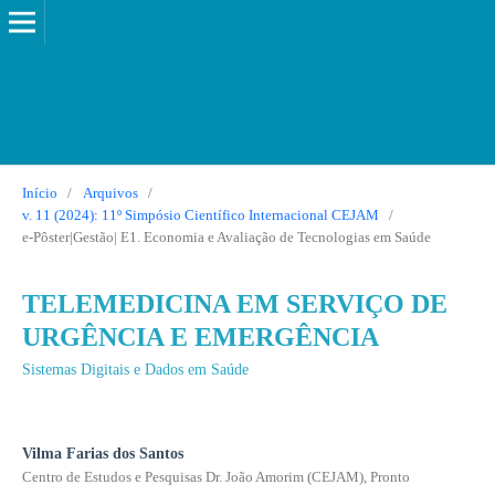
Início
/
Arquivos
/
v. 11 (2024): 11º Simpósio Científico Internacional CEJAM
/
e-Pôster|Gestão| E1. Economia e Avaliação de Tecnologias em Saúde
TELEMEDICINA EM SERVIÇO DE
URGÊNCIA E EMERGÊNCIA
Sistemas Digitais e Dados em Saúde
Vilma Farias dos Santos
Centro de Estudos e Pesquisas Dr. João Amorim (CEJAM), Pronto