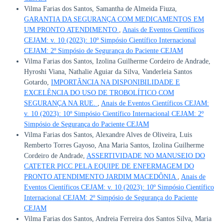
Vilma Farias dos Santos, Samantha de Almeida Fiuza,
GARANTIA DA SEGURANÇA COM MEDICAMENTOS EM
UM PRONTO ATENDIMENTO
,
Anais de Eventos Científicos
CEJAM: v. 10 (2023): 10º Simpósio Científico Internacional
CEJAM: 2º Simpósio de Segurança do Paciente CEJAM
Vilma Farias dos Santos, Izolina Guilherme Cordeiro de Andrade,
Hyroshi Viana, Nathalie Aguiar da Silva, Vanderleia Santos
Gotardo,
IMPORTÂNCIA NA DISPONIBILIDADE E
EXCELÊNCIA DO USO DE TROBOLÍTICO COM
SEGURANÇA NA RUE.
,
Anais de Eventos Científicos CEJAM:
v. 10 (2023): 10º Simpósio Científico Internacional CEJAM: 2º
Simpósio de Segurança do Paciente CEJAM
Vilma Farias dos Santos, Alexandre Alves de Oliveira, Luis
Remberto Torres Gayoso, Ana Maria Santos, Izolina Guilherme
Cordeiro de Andrade,
ASSERTIVIDADE NO MANUSEIO DO
CATETER PICC PELA EQUIPE DE ENFERMAGEM DO
PRONTO ATENDIMENTO JARDIM MACEDÔNIA
,
Anais de
Eventos Científicos CEJAM: v. 10 (2023): 10º Simpósio Científico
Internacional CEJAM: 2º Simpósio de Segurança do Paciente
CEJAM
Vilma Farias dos Santos, Andreia Ferreira dos Santos Silva, Maria