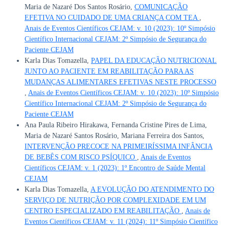
Maria de Nazaré Dos Santos Rosário,
COMUNICAÇÃO
EFETIVA NO CUIDADO DE UMA CRIANÇA COM TEA
,
Anais de Eventos Científicos CEJAM: v. 10 (2023): 10º Simpósio
Científico Internacional CEJAM: 2º Simpósio de Segurança do
Paciente CEJAM
Karla Dias Tomazella,
PAPEL DA EDUCAÇÃO NUTRICIONAL
JUNTO AO PACIENTE EM REABILITAÇÃO PARA AS
MUDANÇAS ALIMENTARES EFETIVAS NESTE PROCESSO
,
Anais de Eventos Científicos CEJAM: v. 10 (2023): 10º Simpósio
Científico Internacional CEJAM: 2º Simpósio de Segurança do
Paciente CEJAM
Ana Paula Ribeiro Hirakawa, Fernanda Cristine Pires de Lima,
Maria de Nazaré Santos Rosário, Mariana Ferreira dos Santos,
INTERVENÇÃO PRECOCE NA PRIMEIRÍSSIMA INFÂNCIA
DE BEBÊS COM RISCO PSÍQUICO
,
Anais de Eventos
Científicos CEJAM: v. 1 (2023): 1º Encontro de Saúde Mental
CEJAM
Karla Dias Tomazella,
A EVOLUÇÃO DO ATENDIMENTO DO
SERVIÇO DE NUTRIÇÃO POR COMPLEXIDADE EM UM
CENTRO ESPECIALIZADO EM REABILITAÇÃO
,
Anais de
Eventos Científicos CEJAM: v. 11 (2024): 11º Simpósio Científico