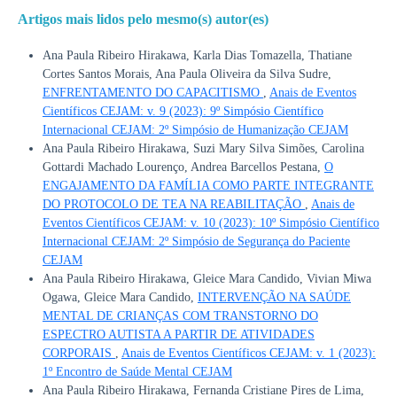
Artigos mais lidos pelo mesmo(s) autor(es)
Ana Paula Ribeiro Hirakawa, Karla Dias Tomazella, Thatiane
Cortes Santos Morais, Ana Paula Oliveira da Silva Sudre,
ENFRENTAMENTO DO CAPACITISMO
,
Anais de Eventos
Científicos CEJAM: v. 9 (2023): 9º Simpósio Científico
Internacional CEJAM: 2º Simpósio de Humanização CEJAM
Ana Paula Ribeiro Hirakawa, Suzi Mary Silva Simões, Carolina
Gottardi Machado Lourenço, Andrea Barcellos Pestana,
O
ENGAJAMENTO DA FAMÍLIA COMO PARTE INTEGRANTE
DO PROTOCOLO DE TEA NA REABILITAÇÃO
,
Anais de
Eventos Científicos CEJAM: v. 10 (2023): 10º Simpósio Científico
Internacional CEJAM: 2º Simpósio de Segurança do Paciente
CEJAM
Ana Paula Ribeiro Hirakawa, Gleice Mara Candido, Vivian Miwa
Ogawa, Gleice Mara Candido,
INTERVENÇÃO NA SAÚDE
MENTAL DE CRIANÇAS COM TRANSTORNO DO
ESPECTRO AUTISTA A PARTIR DE ATIVIDADES
CORPORAIS
,
Anais de Eventos Científicos CEJAM: v. 1 (2023):
1º Encontro de Saúde Mental CEJAM
Ana Paula Ribeiro Hirakawa, Fernanda Cristiane Pires de Lima,