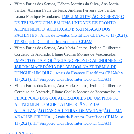
Vilma Farias dos Santos, Débora Martins da Silva, Ana Maria
Santos, Adriana Paula de Jesus, Andreia Ferreira dos Santos,
Luana Monique Mondanez,
IMPLEMENTAÇÃO DO SERVIÇO
DE TELEMEDICINA EM UMA UNIDADE DE PRONTO
ATENDIMENTO: ACEITAÇÃO E SATISFAÇÃO DOS
PACIENTES
,
Anais de Eventos Científicos CEJAM: v. 11 (2024):
11º Simpósio Científico Internacional CEJAM
Vilma Farias dos Santos, Ana Maria Santos, Izolina Guilherme
Cordeiro de Andrade, Eliane Cecilia Moraes de Vasconcelos,
IMPACTOS DA VIOLÊNCIA NO PRONTO ATENDIMENTO
JARDIM MACEDÔNIA RELATADOS NA EPIDEMIA DE
DENGUE: UM QUIZ
,
Anais de Eventos Científicos CEJAM: v.
11 (2024): 11º Simpósio Científico Internacional CEJAM
Vilma Farias dos Santos, Ana Maria Santos, Izolina Guilherme
Cordeiro de Andrade, Eliane Cecilia Moraes de Vasconcelos,
A
PERCEPÇÃO DOS COLABORADORES DE UM PRONTO
ATENDIMENTO SOBRE A IMPORTÂNCIA DA
ATUALIZAÇÃO DAS CARTEIRAS DE VACINAÇÃO: UMA
ANÁLISE CRÍTICA.
,
Anais de Eventos Científicos CEJAM: v.
11 (2024): 11º Simpósio Científico Internacional CEJAM
<<
<
1
2
3
>
>>