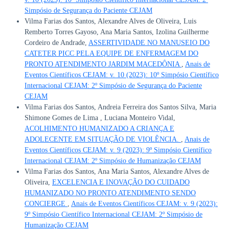
Simpósio de Segurança do Paciente CEJAM
Vilma Farias dos Santos, Alexandre Alves de Oliveira, Luis
Remberto Torres Gayoso, Ana Maria Santos, Izolina Guilherme
Cordeiro de Andrade,
ASSERTIVIDADE NO MANUSEIO DO
CATETER PICC PELA EQUIPE DE ENFERMAGEM DO
PRONTO ATENDIMENTO JARDIM MACEDÔNIA
,
Anais de
Eventos Científicos CEJAM: v. 10 (2023): 10º Simpósio Científico
Internacional CEJAM: 2º Simpósio de Segurança do Paciente
CEJAM
Vilma Farias dos Santos, Andreia Ferreira dos Santos Silva, Maria
Shimone Gomes de Lima , Luciana Monteiro Vidal,
ACOLHIMENTO HUMANIZADO A CRIANÇA E
ADOLECENTE EM SITUAÇÃO DE VIOLÊNCIA.
,
Anais de
Eventos Científicos CEJAM: v. 9 (2023): 9º Simpósio Científico
Internacional CEJAM: 2º Simpósio de Humanização CEJAM
Vilma Farias dos Santos, Ana Maria Santos, Alexandre Alves de
Oliveira,
EXCELENCIA E INOVAÇÃO DO CUIDADO
HUMANIZADO NO PRONTO ATENDIMENTO SENDO
CONCIERGE
,
Anais de Eventos Científicos CEJAM: v. 9 (2023):
9º Simpósio Científico Internacional CEJAM: 2º Simpósio de
Humanização CEJAM