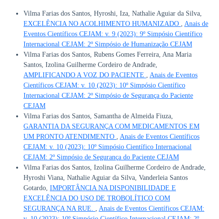
Vilma Farias dos Santos, Hyroshi, Iza, Nathalie Aguiar da Silva,
EXCELÊNCIA NO ACOLHIMENTO HUMANIZADO
,
Anais de
Eventos Científicos CEJAM: v. 9 (2023): 9º Simpósio Científico
Internacional CEJAM: 2º Simpósio de Humanização CEJAM
Vilma Farias dos Santos, Rubens Gomes Ferreira, Ana Maria
Santos, Izolina Guilherme Cordeiro de Andrade,
AMPLIFICANDO A VOZ DO PACIENTE
,
Anais de Eventos
Científicos CEJAM: v. 10 (2023): 10º Simpósio Científico
Internacional CEJAM: 2º Simpósio de Segurança do Paciente
CEJAM
Vilma Farias dos Santos, Samantha de Almeida Fiuza,
GARANTIA DA SEGURANÇA COM MEDICAMENTOS EM
UM PRONTO ATENDIMENTO
,
Anais de Eventos Científicos
CEJAM: v. 10 (2023): 10º Simpósio Científico Internacional
CEJAM: 2º Simpósio de Segurança do Paciente CEJAM
Vilma Farias dos Santos, Izolina Guilherme Cordeiro de Andrade,
Hyroshi Viana, Nathalie Aguiar da Silva, Vanderleia Santos
Gotardo,
IMPORTÂNCIA NA DISPONIBILIDADE E
EXCELÊNCIA DO USO DE TROBOLÍTICO COM
SEGURANÇA NA RUE.
,
Anais de Eventos Científicos CEJAM:
v. 10 (2023): 10º Simpósio Científico Internacional CEJAM: 2º