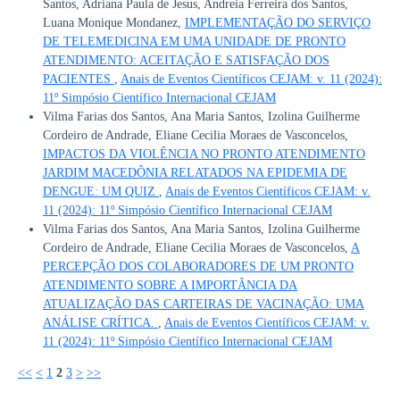
Santos, Adriana Paula de Jesus, Andreia Ferreira dos Santos,
Luana Monique Mondanez,
IMPLEMENTAÇÃO DO SERVIÇO
DE TELEMEDICINA EM UMA UNIDADE DE PRONTO
ATENDIMENTO: ACEITAÇÃO E SATISFAÇÃO DOS
PACIENTES
,
Anais de Eventos Científicos CEJAM: v. 11 (2024):
11º Simpósio Científico Internacional CEJAM
Vilma Farias dos Santos, Ana Maria Santos, Izolina Guilherme
Cordeiro de Andrade, Eliane Cecilia Moraes de Vasconcelos,
IMPACTOS DA VIOLÊNCIA NO PRONTO ATENDIMENTO
JARDIM MACEDÔNIA RELATADOS NA EPIDEMIA DE
DENGUE: UM QUIZ
,
Anais de Eventos Científicos CEJAM: v.
11 (2024): 11º Simpósio Científico Internacional CEJAM
Vilma Farias dos Santos, Ana Maria Santos, Izolina Guilherme
Cordeiro de Andrade, Eliane Cecilia Moraes de Vasconcelos,
A
PERCEPÇÃO DOS COLABORADORES DE UM PRONTO
ATENDIMENTO SOBRE A IMPORTÂNCIA DA
ATUALIZAÇÃO DAS CARTEIRAS DE VACINAÇÃO: UMA
ANÁLISE CRÍTICA.
,
Anais de Eventos Científicos CEJAM: v.
11 (2024): 11º Simpósio Científico Internacional CEJAM
<<
<
1
2
3
>
>>