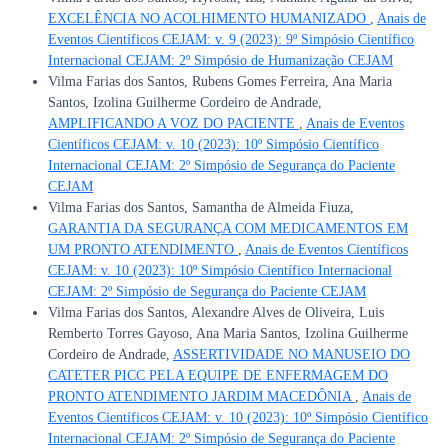
EXCELÊNCIA NO ACOLHIMENTO HUMANIZADO
,
Anais de
Eventos Científicos CEJAM: v. 9 (2023): 9º Simpósio Científico
Internacional CEJAM: 2º Simpósio de Humanização CEJAM
Vilma Farias dos Santos, Rubens Gomes Ferreira, Ana Maria
Santos, Izolina Guilherme Cordeiro de Andrade,
AMPLIFICANDO A VOZ DO PACIENTE
,
Anais de Eventos
Científicos CEJAM: v. 10 (2023): 10º Simpósio Científico
Internacional CEJAM: 2º Simpósio de Segurança do Paciente
CEJAM
Vilma Farias dos Santos, Samantha de Almeida Fiuza,
GARANTIA DA SEGURANÇA COM MEDICAMENTOS EM
UM PRONTO ATENDIMENTO
,
Anais de Eventos Científicos
CEJAM: v. 10 (2023): 10º Simpósio Científico Internacional
CEJAM: 2º Simpósio de Segurança do Paciente CEJAM
Vilma Farias dos Santos, Alexandre Alves de Oliveira, Luis
Remberto Torres Gayoso, Ana Maria Santos, Izolina Guilherme
Cordeiro de Andrade,
ASSERTIVIDADE NO MANUSEIO DO
CATETER PICC PELA EQUIPE DE ENFERMAGEM DO
PRONTO ATENDIMENTO JARDIM MACEDÔNIA
,
Anais de
Eventos Científicos CEJAM: v. 10 (2023): 10º Simpósio Científico
Internacional CEJAM: 2º Simpósio de Segurança do Paciente