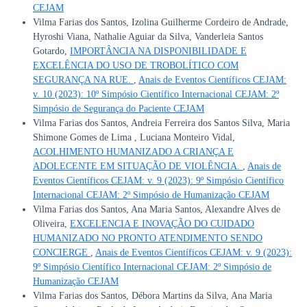
CEJAM
Vilma Farias dos Santos, Izolina Guilherme Cordeiro de Andrade,
Hyroshi Viana, Nathalie Aguiar da Silva, Vanderleia Santos
Gotardo,
IMPORTÂNCIA NA DISPONIBILIDADE E
EXCELÊNCIA DO USO DE TROBOLÍTICO COM
SEGURANÇA NA RUE.
,
Anais de Eventos Científicos CEJAM:
v. 10 (2023): 10º Simpósio Científico Internacional CEJAM: 2º
Simpósio de Segurança do Paciente CEJAM
Vilma Farias dos Santos, Andreia Ferreira dos Santos Silva, Maria
Shimone Gomes de Lima , Luciana Monteiro Vidal,
ACOLHIMENTO HUMANIZADO A CRIANÇA E
ADOLECENTE EM SITUAÇÃO DE VIOLÊNCIA.
,
Anais de
Eventos Científicos CEJAM: v. 9 (2023): 9º Simpósio Científico
Internacional CEJAM: 2º Simpósio de Humanização CEJAM
Vilma Farias dos Santos, Ana Maria Santos, Alexandre Alves de
Oliveira,
EXCELENCIA E INOVAÇÃO DO CUIDADO
HUMANIZADO NO PRONTO ATENDIMENTO SENDO
CONCIERGE
,
Anais de Eventos Científicos CEJAM: v. 9 (2023):
9º Simpósio Científico Internacional CEJAM: 2º Simpósio de
Humanização CEJAM
Vilma Farias dos Santos, Débora Martins da Silva, Ana Maria