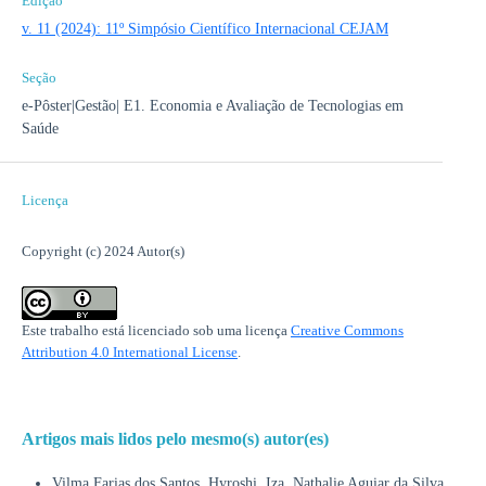
Edição
v. 11 (2024): 11º Simpósio Científico Internacional CEJAM
Seção
e-Pôster|Gestão| E1. Economia e Avaliação de Tecnologias em
Saúde
Licença
Copyright (c) 2024 Autor(s)
Este trabalho está licenciado sob uma licença
Creative Commons
Attribution 4.0 International License
.
Artigos mais lidos pelo mesmo(s) autor(es)
Vilma Farias dos Santos, Hyroshi, Iza, Nathalie Aguiar da Silva,