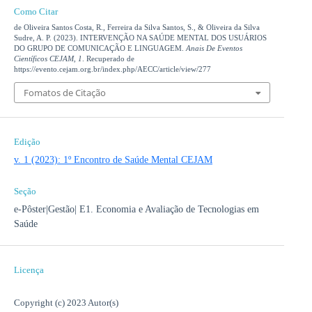
Como Citar
de Oliveira Santos Costa, R., Ferreira da Silva Santos, S., & Oliveira da Silva
Sudre, A. P. (2023). INTERVENÇÃO NA SAÚDE MENTAL DOS USUÁRIOS
DO GRUPO DE COMUNICAÇÃO E LINGUAGEM.
Anais De Eventos
Científicos CEJAM
,
1
. Recuperado de
https://evento.cejam.org.br/index.php/AECC/article/view/277
Fomatos de Citação
Edição
v. 1 (2023): 1º Encontro de Saúde Mental CEJAM
Seção
e-Pôster|Gestão| E1. Economia e Avaliação de Tecnologias em
Saúde
Licença
Copyright (c) 2023 Autor(s)