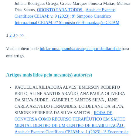
Juliana Rodrigues Ortega; Greice Marques Fonseca Matias; Melissa
Dias Santos,
ODONTO PARA TODOS
,
Anais de Eventos
Científicos CEJAM: v. 9 (2023): 9º Simpósio Científico
Internacional CEJAM: 2º Simpósio de Humanização CEJAM
1
2
3
>
>>
Você também pode
iniciar uma pesquisa avançada por similaridade
para
este artigo.
Artigos mais lidos pelo mesmo(s) autor(es)
RAQUEL AUXILIADORA ALVES, EMERSON ROBERTO
BRITO, ALINE SANTOS ARAÚJO, ANA PAULA OLIVEIRA
DA SILVA SUDRE , GABRIELE SANTOS SILVA , JANE
CARLA AZEVEDO FERNANDES, LOIDELANE DA SILVA,
SIMONE FERREIRA DA SILVA SANTOS ,
RODA DE
CONVERSA COMO RECURSO TERAPÊUTICO EM SAÚDE
MENTAL DENTRO DE UM CENTRO DE REABILITAÇÃO
,
Anais de Eventos Científicos CEJAM: v. 1 (2023): 1º Encontro de