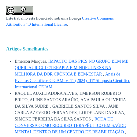
Este trabalho está licenciado sob uma licença
Creative Commons
Attribution 4.0 International License
.
Artigos Semelhantes
Emerson Marques,
IMPACTO DAS PICS NO GRUPO BEM ME
QUER: AURICULOTERAPIA E MINDFULNESS NA
MELHORA DA DOR CRÔNICA E BEM-ESTAR
,
Anais de
Eventos Científicos CEJAM: v. 11 (2024): 11º Simpósio Científico
Internacional CEJAM
RAQUEL AUXILIADORA ALVES, EMERSON ROBERTO
BRITO, ALINE SANTOS ARAÚJO, ANA PAULA OLIVEIRA
DA SILVA SUDRE , GABRIELE SANTOS SILVA , JANE
CARLA AZEVEDO FERNANDES, LOIDELANE DA SILVA,
SIMONE FERREIRA DA SILVA SANTOS ,
RODA DE
CONVERSA COMO RECURSO TERAPÊUTICO EM SAÚDE
MENTAL DENTRO DE UM CENTRO DE REABILITAÇÃO
,