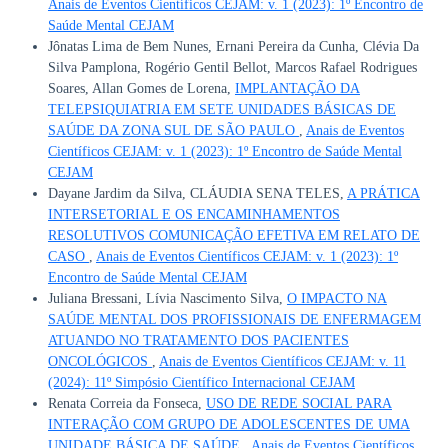
Anais de Eventos Científicos CEJAM: v. 1 (2023): 1º Encontro de
Saúde Mental CEJAM
Jônatas Lima de Bem Nunes, Ernani Pereira da Cunha, Clévia Da
Silva Pamplona, Rogério Gentil Bellot, Marcos Rafael Rodrigues
Soares, Allan Gomes de Lorena,
IMPLANTAÇÃO DA
TELEPSIQUIATRIA EM SETE UNIDADES BÁSICAS DE
SAÚDE DA ZONA SUL DE SÃO PAULO
,
Anais de Eventos
Científicos CEJAM: v. 1 (2023): 1º Encontro de Saúde Mental
CEJAM
Dayane Jardim da Silva, CLÁUDIA SENA TELES,
A PRÁTICA
INTERSETORIAL E OS ENCAMINHAMENTOS
RESOLUTIVOS COMUNICAÇÃO EFETIVA EM RELATO DE
CASO
,
Anais de Eventos Científicos CEJAM: v. 1 (2023): 1º
Encontro de Saúde Mental CEJAM
Juliana Bressani, Lívia Nascimento Silva,
O IMPACTO NA
SAÚDE MENTAL DOS PROFISSIONAIS DE ENFERMAGEM
ATUANDO NO TRATAMENTO DOS PACIENTES
ONCOLÓGICOS
,
Anais de Eventos Científicos CEJAM: v. 11
(2024): 11º Simpósio Científico Internacional CEJAM
Renata Correia da Fonseca,
USO DE REDE SOCIAL PARA
INTERAÇÃO COM GRUPO DE ADOLESCENTES DE UMA
UNIDADE BÁSICA DE SAÚDE
,
Anais de Eventos Científicos