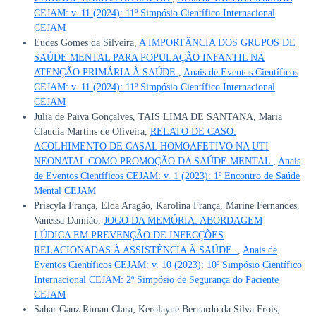
CEJAM: v. 11 (2024): 11º Simpósio Científico Internacional
CEJAM
Eudes Gomes da Silveira,
A IMPORTÂNCIA DOS GRUPOS DE
SAÚDE MENTAL PARA POPULAÇÃO INFANTIL NA
ATENÇÃO PRIMÁRIA À SAÚDE
,
Anais de Eventos Científicos
CEJAM: v. 11 (2024): 11º Simpósio Científico Internacional
CEJAM
Julia de Paiva Gonçalves, TAIS LIMA DE SANTANA, Maria
Claudia Martins de Oliveira,
RELATO DE CASO:
ACOLHIMENTO DE CASAL HOMOAFETIVO NA UTI
NEONATAL COMO PROMOÇÃO DA SAÚDE MENTAL
,
Anais
de Eventos Científicos CEJAM: v. 1 (2023): 1º Encontro de Saúde
Mental CEJAM
Priscyla França, Elda Aragão, Karolina França, Marine Fernandes,
Vanessa Damião,
JOGO DA MEMÓRIA: ABORDAGEM
LÚDICA EM PREVENÇÃO DE INFECÇÕES
RELACIONADAS À ASSISTÊNCIA À SAÚDE.
,
Anais de
Eventos Científicos CEJAM: v. 10 (2023): 10º Simpósio Científico
Internacional CEJAM: 2º Simpósio de Segurança do Paciente
CEJAM
Sahar Ganz Riman Clara; Kerolayne Bernardo da Silva Frois;