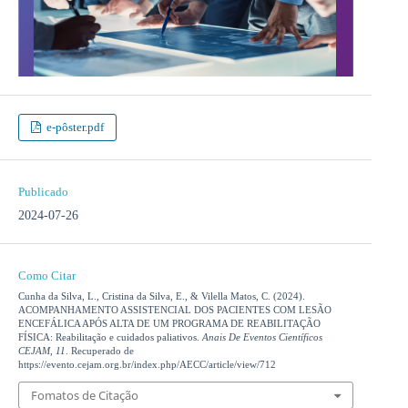
e-pôster.pdf
Publicado
2024-07-26
Como Citar
Cunha da Silva, L., Cristina da Silva, E., & Vilella Matos, C. (2024).
ACOMPANHAMENTO ASSISTENCIAL DOS PACIENTES COM LESÃO
ENCEFÁLICA APÓS ALTA DE UM PROGRAMA DE REABILITAÇÃO
FÍSICA: Reabilitação e cuidados paliativos.
Anais De Eventos Científicos
CEJAM
,
11
. Recuperado de
https://evento.cejam.org.br/index.php/AECC/article/view/712
Fomatos de Citação