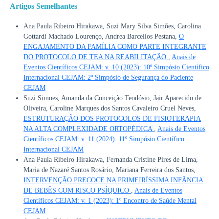
Artigos Semelhantes
Ana Paula Ribeiro Hirakawa, Suzi Mary Silva Simões, Carolina
Gottardi Machado Lourenço, Andrea Barcellos Pestana,
O
ENGAJAMENTO DA FAMÍLIA COMO PARTE INTEGRANTE
DO PROTOCOLO DE TEA NA REABILITAÇÃO
,
Anais de
Eventos Científicos CEJAM: v. 10 (2023): 10º Simpósio Científico
Internacional CEJAM: 2º Simpósio de Segurança do Paciente
CEJAM
Suzi Simoes, Amanda da Conceição Teodósio, Jair Aparecido de
Oliveira, Caroline Marques dos Santos Cavaleiro Cruel Neves,
ESTRUTURAÇÃO DOS PROTOCOLOS DE FISIOTERAPIA
NA ALTA COMPLEXIDADE ORTOPÉDICA
,
Anais de Eventos
Científicos CEJAM: v. 11 (2024): 11º Simpósio Científico
Internacional CEJAM
Ana Paula Ribeiro Hirakawa, Fernanda Cristine Pires de Lima,
Maria de Nazaré Santos Rosário, Mariana Ferreira dos Santos,
INTERVENÇÃO PRECOCE NA PRIMEIRÍSSIMA INFÂNCIA
DE BEBÊS COM RISCO PSÍQUICO
,
Anais de Eventos
Científicos CEJAM: v. 1 (2023): 1º Encontro de Saúde Mental
CEJAM