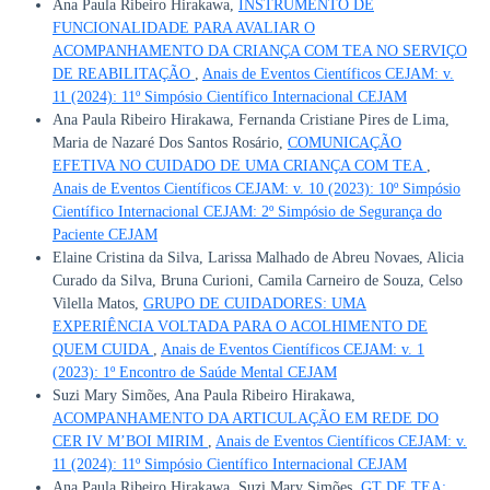
Ana Paula Ribeiro Hirakawa,
INSTRUMENTO DE
FUNCIONALIDADE PARA AVALIAR O
ACOMPANHAMENTO DA CRIANÇA COM TEA NO SERVIÇO
DE REABILITAÇÃO
,
Anais de Eventos Científicos CEJAM: v.
11 (2024): 11º Simpósio Científico Internacional CEJAM
Ana Paula Ribeiro Hirakawa, Fernanda Cristiane Pires de Lima,
Maria de Nazaré Dos Santos Rosário,
COMUNICAÇÃO
EFETIVA NO CUIDADO DE UMA CRIANÇA COM TEA
,
Anais de Eventos Científicos CEJAM: v. 10 (2023): 10º Simpósio
Científico Internacional CEJAM: 2º Simpósio de Segurança do
Paciente CEJAM
Elaine Cristina da Silva, Larissa Malhado de Abreu Novaes, Alicia
Curado da Silva, Bruna Curioni, Camila Carneiro de Souza, Celso
Vilella Matos,
GRUPO DE CUIDADORES: UMA
EXPERIÊNCIA VOLTADA PARA O ACOLHIMENTO DE
QUEM CUIDA
,
Anais de Eventos Científicos CEJAM: v. 1
(2023): 1º Encontro de Saúde Mental CEJAM
Suzi Mary Simões, Ana Paula Ribeiro Hirakawa,
ACOMPANHAMENTO DA ARTICULAÇÃO EM REDE DO
CER IV M’BOI MIRIM
,
Anais de Eventos Científicos CEJAM: v.
11 (2024): 11º Simpósio Científico Internacional CEJAM
Ana Paula Ribeiro Hirakawa, Suzi Mary Simões,
GT DE TEA: